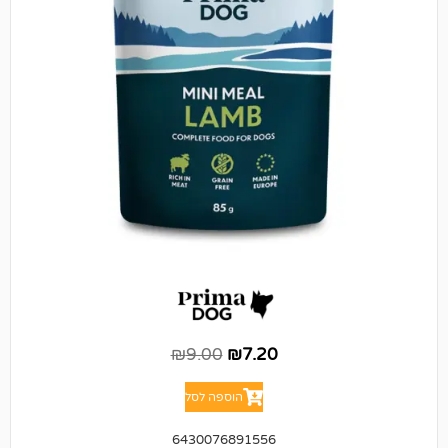
₪
9.00
₪
7.20
הוספה לסל
6430076891556