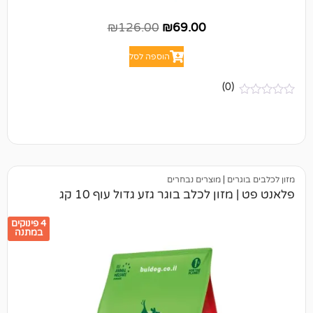
₪
126.00
₪
69.00
הוספה לסל
(0)
ים
|
מוצרים נבחרים
ון לכלב בוגר גזע גדול עוף 10 קג
4 פינוקים
במתנה