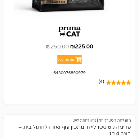
₪
250.00
₪
225.00
הוספה לסל
6430076890979
(4)
יזד
|
מזון לחתול לייט
רלייזד מתכון עוף ואורז לחתול בית –