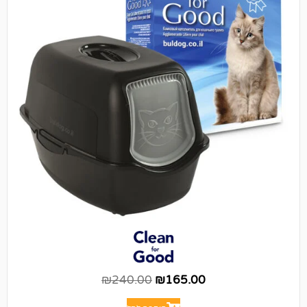
₪
240.00
₪
165.00