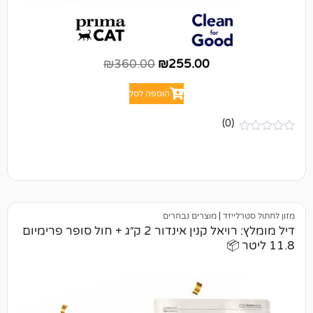
₪
360.00
₪
255.00
הוספה לסל
(0)
יזד
|
מוצרים נבחרים
דיל מומלץ: רויאל קנין אינדור 2 ק״ג + חול סופר פרימיום