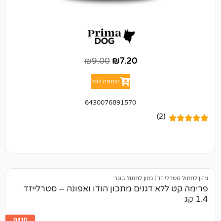
₪
9.00
₪
7.20
הוספה לסל
6430076891570
(2)
יזד
|
מזון לחתול בוגר
א דגנים מתכון הודו ואפונה – סטרלייזד
חטיף