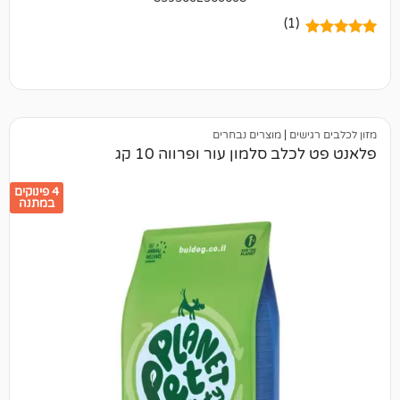
(1)
ים
|
מוצרים נבחרים
 סלמון עור ופרווה 10 קג
4 פינוקים
במתנה