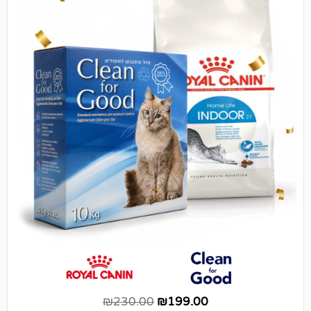
₪
230.00
₪
199.00