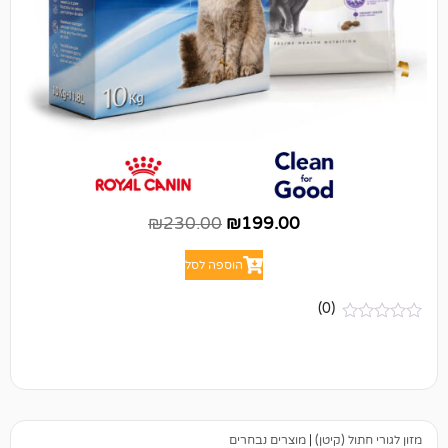
₪
230.00
₪
199.00
הוספה לסל
(0)
יטן)
|
מוצרים נבחרים