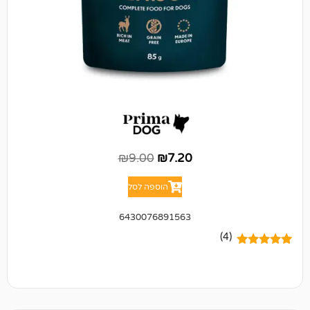
₪
9.00
₪
7.20
הוספה לסל
6430076891563
(4)