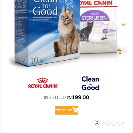
₪
230.00
₪
199.00
הוספה לסל
(0)