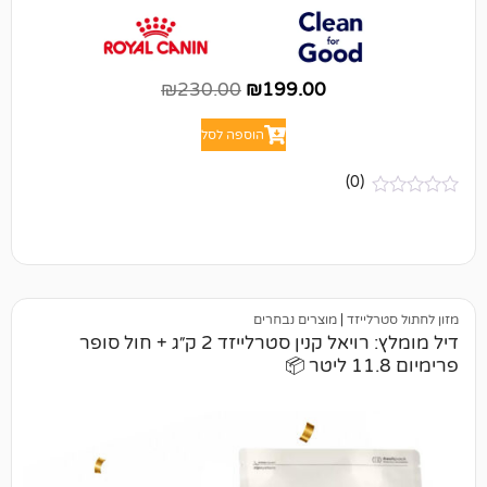
₪
230.00
₪
199.00
הוספה לסל
(0)
יזד
|
מוצרים נבחרים
דיל מומלץ: רויאל קנין סטרלייזד 2 ק״ג + חול סופר