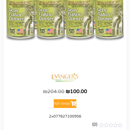
₪
204.00
₪
100.00
הוספה לסל
077627100956×2
(0)