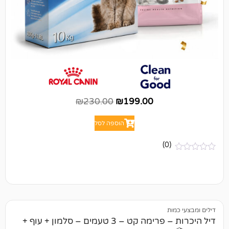
₪
230.00
₪
199.00
הוספה לסל
(0)
ת
דיל היכרות – פרימה קט – 3 טעמים – סלמון + עוף +