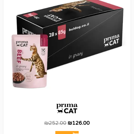
₪
252.00
₪
126.00