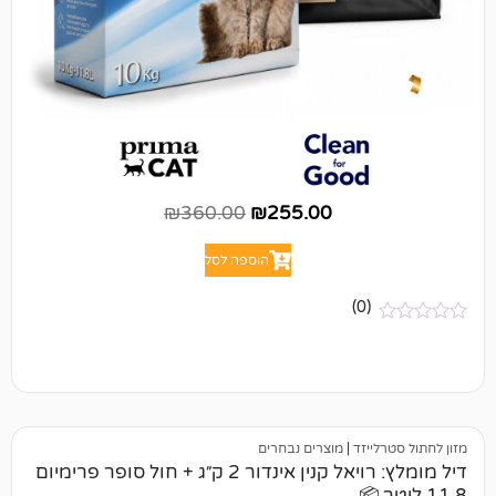
₪
360.00
₪
255.00
הוספה לסל
(0)
יזד
|
מוצרים נבחרים
דיל מומלץ: רויאל קנין אינדור 2 ק״ג + חול סופר פרימיום