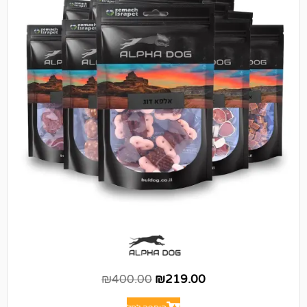
₪
400.00
₪
219.00