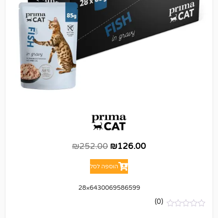
₪
252.00
₪
126.00
הוספה לסל
6430069586599×28
(0)