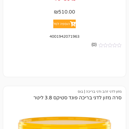
₪
510.00
הוספה לסל
4001942071963
(0)
י בריכה
|
בוס
בריכה פונד סטיקס 3.8 ליטר