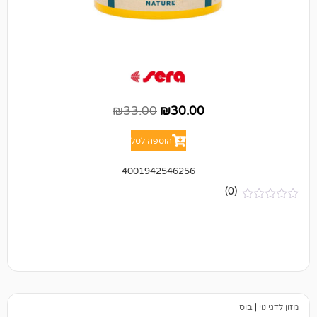
₪
33.00
₪
30.00
הוספה לסל
4001942546256
(0)