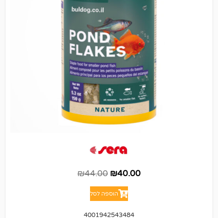
₪
44.00
₪
40.00
הוספה לסל
4001942543484