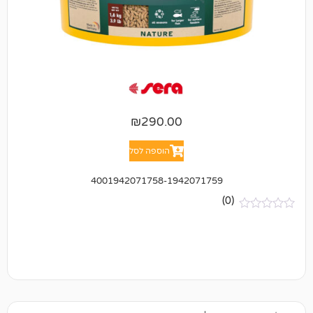
₪
290.00
הוספה לסל
4001942071758-1942071759
(0)