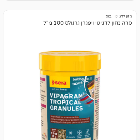
י ויפגרן גרנולס 100 מ"ל