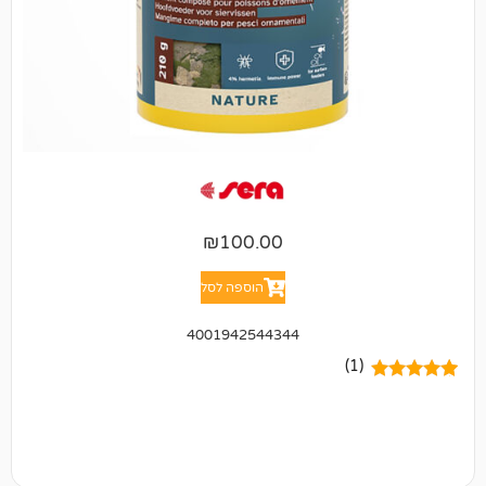
₪
100.00
הוספה לסל
4001942544344
(1)