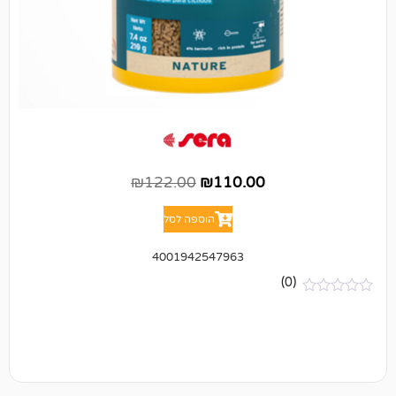
₪
122.00
₪
110.00
הוספה לסל
4001942547963
(0)