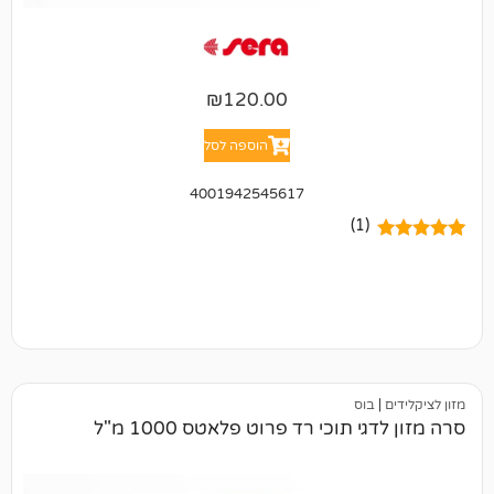
₪
120.00
הוספה לסל
4001942545617
(1)
וס
תוכי רד פרוט פלאטס 1000 מ"ל