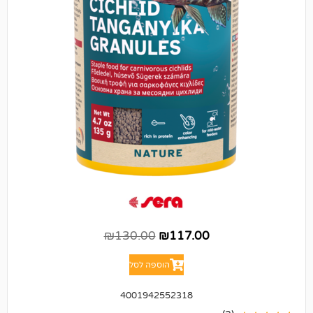
₪
130.00
₪
117.00
הוספה לסל
4001942552318