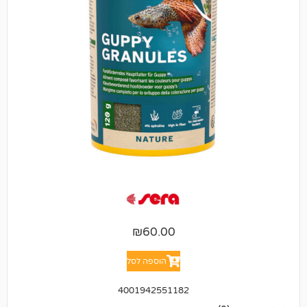
₪
60.00
הוספה לסל
4001942551182