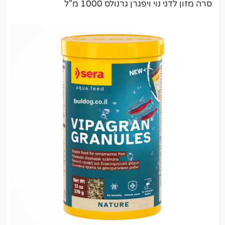
י ויפגרן גרנולס 1000 מ"ל