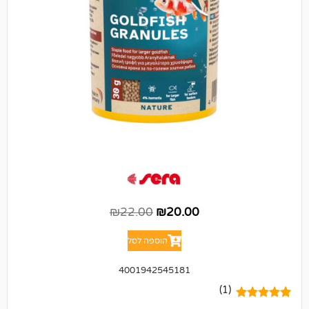
₪
22.00
₪
20.00
הוספה לסל
4001942545181
(1)