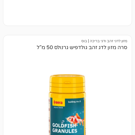
י בריכה
|
בוס
זהב גולדפיש גרנולס 50 מ"ל