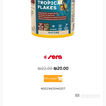
₪
22.00
₪
20.00
הוספה לסל
4001942544207
(0)