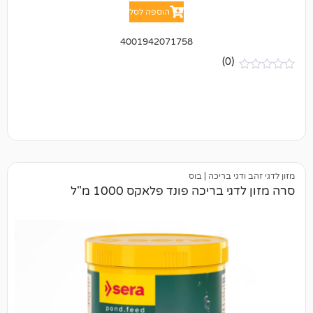
הוספה לסל
4001942071758
(0)
י בריכה
|
בוס
בריכה פונד פלאקס 1000 מ"ל