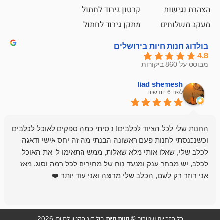
קרטון גירוד לחתול
ם
מתקן גירוד לחתול
חיות בירושלים
liad sh
אבי ג
לפני 6 חודשים
 הציוד לכלבים! ניסיתי כמה ספקים לאוכל לכלבים
חנות מדהימה 
נות פעם ראשונה הבנתי מה זה יחס אישי ודאגה
לו אותי מלא שאלות, ממש התאימו לי את האוכל
רון הבעלים - ת
 ענק ומנעד נוח של מחירים לכל רמה וסוג. מאז
לקנות תמיד ו
שם, הכלב שלי מרוצה ואני עוד יותר ❤️
ויות שמורות ©
חנות חיות
בול דוג הקניון לחיות 2026