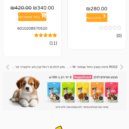
₪
420.00
₪
340.00
₪
28
בחר אפשרויות
ע נוסף
6010208570520
11
מדורגים
(11)
5.00
מתוך 5
מבוסס על
דירוגים של
לקוחות
ROGZ מיטה בצבע כחול עצמות -M – לכלב בינוני
מזון לכלבים רויאל קנין גזע יורקשייר טרייר 7.5 ק"ג