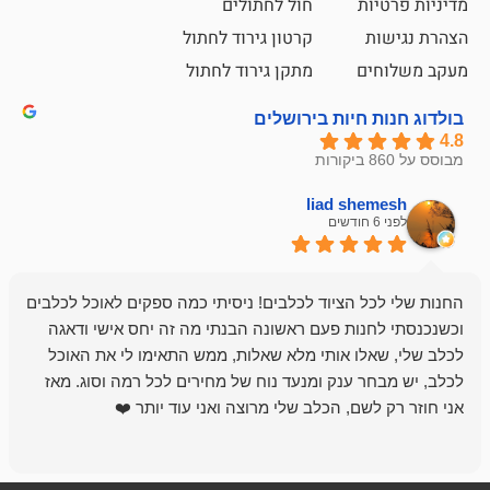
ת
חול לחתולים
קרטון גירוד לחתול
ם
מתקן גירוד לחתול
חיות בירושלים
liad sh
אבי ג
לפני 6 חודשים
 הציוד לכלבים! ניסיתי כמה ספקים לאוכל לכלבים
חנות מדהימה 
נות פעם ראשונה הבנתי מה זה יחס אישי ודאגה
לו אותי מלא שאלות, ממש התאימו לי את האוכל
רון הבעלים - ת
 ענק ומנעד נוח של מחירים לכל רמה וסוג. מאז
לקנות תמיד ו
שם, הכלב שלי מרוצה ואני עוד יותר ❤️