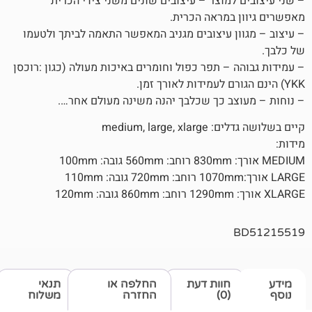
למוצר – עיצובים שונים משני צידי הכרית
במראה הכרית.
ן עיצובים מגניב המאפשר התאמה לביתך ולטעמו
– תפר כפול וחומרים באיכות מעולה (כגון :רוכסן
ב כך שכלבך יהנה משינה מעולם אחר….
medium, lar
חוות דעת
החלפה או
תנאי
(0)
החזרה
משלוח