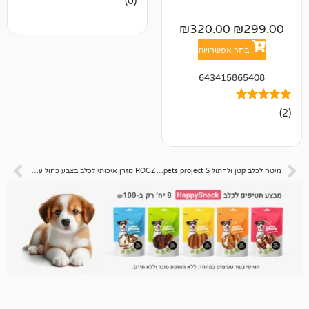
(0)
ביקורות
₪
320.00
אפשרויות
643415
מיטה לכלב קטן ולחתול pets project S בד כותנה – 55 ס”מ
ROGZ מזרן איכותי לכלב בצבע כחול עצמות -XL – לכלב גדול עד ענק