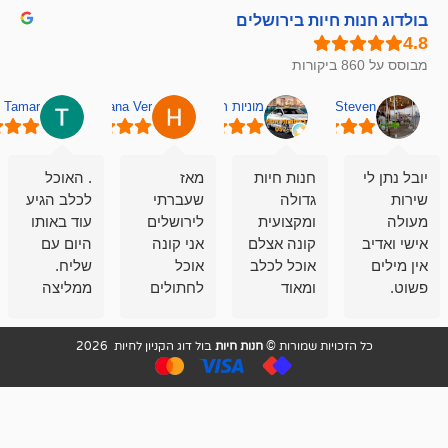
חיות בירושלים
מוניות רחובות אסף
Hana Ver
Tamar
סאן בן 
חנות חיות
מאז
. האוכל
פשוט חווית
גדולה
שעברתי
לכלב הגיע
קנייה שאפו
ומקצועית
לירושלים
עוד באותו
לעוסקים
קונה אצלם
אני קונה
היום עם
במלאכה
אוכל לכלב
אוכל
שליח.
שירות-אמינות-ז
ומאוד
לחתולים
ממליצה
והכי חשוב
מרוצה
וכלבים
מאד!!
איכות
בעיקר
בבולדוג.
שירות מאד
ממליץ
ויות שמורות ©
חנות חיות
בול דוג הקניון לחיות 2026
מהשירות
עובדים שם
מקצועי
בחום
וגם
אנשים
ואדיב ,
מהמחירים
מדהימים ,
מאד
הזולים
שפותרים
נחמדים ,
גם בעיות
מזמינה