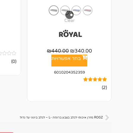
Clear
₪
440.00
₪
340.00
בחר אפשרויות
אין
(0)
ביקורות
6010204352359
2
מדורגים
(2)
5.00
מתוך 5
מבוסס על
דירוגים של
לקוחות
ROGZ מזרן איכותי לכלב בצבע ברונזה -L – לכלב בינוני עד גדול