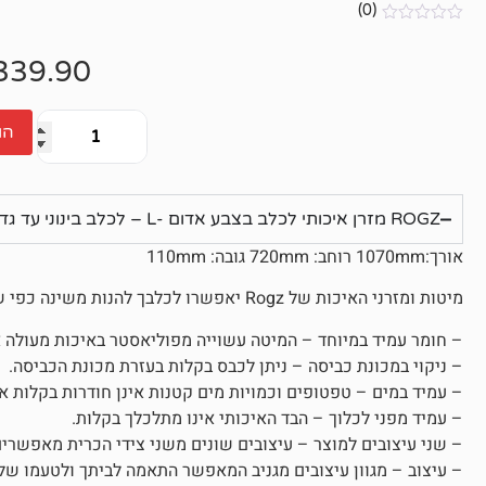
(0)
אין
ביקורות
339.90
הו
ROGZ מזרן איכותי לכלב בצבע אדום -L – לכלב בינוני עד גדול
אורך:1070mm רוחב: 720mm גובה: 110mm
מיטות ומזרני האיכות של Rogz יאפשרו לכלבך להנות משינה כפי שלא נהנה מעולם!!!
– חומר עמיד במיוחד – המיטה עשוייה מפוליאסטר באיכות מעולה א
– ניקוי במכונת כביסה – ניתן לכבס בקלות בעזרת מכונת הכביסה.
– עמיד במים – טפטופים וכמויות מים קטנות אינן חודרות בקלות א
– עמיד מפני לכלוך – הבד האיכותי אינו מתלכלך בקלות.
– שני עיצובים למוצר – עיצובים שונים משני צידי הכרית מאפשרים 
– עיצוב – מגוון עיצובים מגניב המאפשר התאמה לביתך ולטעמו של 