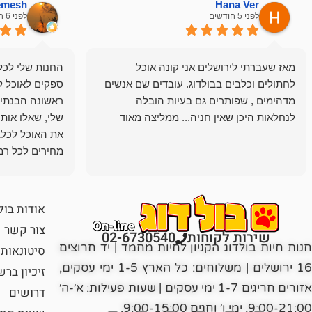
hemesh
Hana Ver
לפני 5 חודשים
לפני 6 חודשים
מאז שעברתי לירושלים אני קונה אוכל
החנות שלי לכל 
לחתולים וכלבים בבולדוג. עובדים שם אנשים
ספקים לאוכל ל
מדהימים , שפותרים גם בעיות הובלה
ראשונה הבנתי 
לנחלאות היכן שאין חניה... ממליצה מאוד
שלי, שאלו אות
את האוכל לכלב
מחירים לכל רמה
הכלב שלי מרוצה
אודות בול
צור קשר
שירות לקוחות
02-6730540
חנות חיות בולדוג הקניון לחיות מחמד | יד חרוצים
סיטונאות
16 ירושלים | משלוחים: כל הארץ 1-5 ימי עסקים,
זיכיון בר
אזורים חריגים 1-7 ימי עסקים | שעות פעילות: א׳-ה׳
דרושים
9:00-21:00, ימי ו׳ וחגים 9:00-15:00.