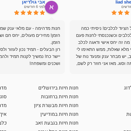
liad s
אבי גולדיאן
לפני 6 חודשים
הציוד לכלבים! ניסיתי כמה
חנות מדהימה - עם מלאי ענק שמ
כלבים וכשנכנסתי לחנות פעם
הזמן! מחירים מעולים, יחס חם ושי
מה זה יחס אישי ודאגה לכלב
י מלא שאלות, ממש התאימו לי
רון הבעלים - תמיד נכון לעזור ולס
, יש מבחר ענק ומנעד נוח של
יישר כח! נמשיך לקנות תמיד ולהמ
 וסוג. מאז אני חוזר רק לשם,
ושכנים ומשפחה!
 ואני עוד יותר ❤️
דוג
חנות חיות בירושלים
מדר
חנות חיות ברחובות
סוגי
חנות חיות מבשרת ציון
מדרי
שת
חנות חיות במודיעין
איך
חנות חיות בגבעת זאב
כלב