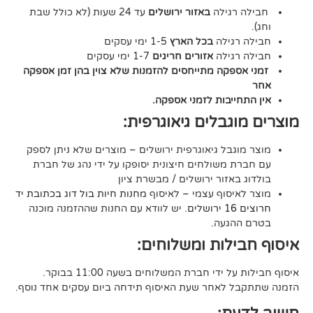
גילה
באזור ירושלים
עד 24 שעות (לא כולל שבת
גילה
בכל הארץ
1-5 ימי עסקים
גילה
אזורים חריגים
1-7 ימי עסקים
קה מתייחסים להזמנות שלא צוין בהן זמן אספקה
יבות לזמני אספקה.
גבלים גיאוגרפית:
בל גיאוגרפית ירושלים – מוצרים שלא ניתן לספק
משולחים חיצונית יסופקו על ידי נהג של חברת
אזור ירושלים / מבשרת ציון
סוף עצמי – לאיסוף
מחנות חיות בול דוג בכתובת יד
. יש לוודא עם החנות שההזמנה מוכנה
געה.
לות ומשלוחים:
די חברת המשלוחים בשעה 11:00 בבוקר.
לאחר שעת האיסוף תידחה ביום עסקים אחד נוסף.