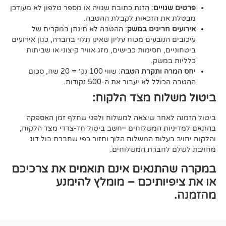
ויים
: הזנת כתובת שגויה או מספר טלפון לא מעודכן
ת הזכאות לקבלת ההטבה.
 חריגים במשק
: ההטבה לא תינתן במקרים של
הנובעים מכוח עליון שאינו תלוי בחברה, כגון אירועים
ם, חסימות כבישים, מזג אוויר קיצוני או שביתות
במשק.
ה ותקרת הטבה
: שווי 100 נק׳ = 20 שח, סכום
ל לא יעבור את ה-500 נקודות.
וח מצד הלקוח:
אחר שיצאה למשלוח ולפני שחלף זמן האספקה
ת המשלוחים ייחשב ביטול חד-צדדי מצד הלקוח,
עלות המשלוח הלוך וחזור כפי שחברת בול דוג
לחברת המשלוחים.
תנאים אינם תואמים את צרכיכם
יותיכם – מומלץ להימנע