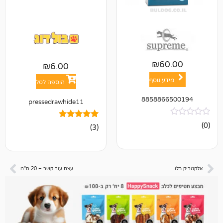
₪
6
₪
6.00
ע נוסף
הוספה לסל
885886
pressedrawhide11
3
מדורגים
(3)
5.00
מתוך 5
מבוסס על
דירוגים של
לקוחות
עצם עור קשר – 20 ס"מ