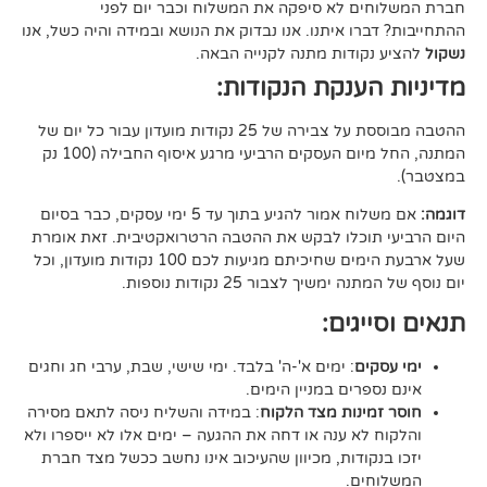
 לא סיפקה את המשלוח וכבר יום לפני
ו איתנו. אנו נבדוק את הנושא ובמידה והיה כשל, אנו
ודות מתנה לקנייה הבאה.
ענקת הנקודות:
ההטבה מבוססת על צבירה של 25 נקודות מועדון עבור כל יום של
המתנה, החל מיום העסקים הרביעי מרגע איסוף החבילה (100 נק
אם משלוח אמור להגיע בתוך עד 5 ימי עסקים, כבר בסיום
וכלו לבקש את ההטבה הרטרואקטיבית. זאת אומרת
שעל ארבעת הימים שחיכיתם מגיעות לכם 100 נקודות מועדון, וכל
יך לצבור 25 נקודות נוספות.
גים:
ם
: ימים א'-ה' בלבד. ימי שישי, שבת, ערבי חג וחגים
רים במניין הימים.
נות מצד הלקוח
: במידה והשליח ניסה לתאם מסירה
א ענה או דחה את ההגעה – ימים אלו לא ייספרו ולא
ודות, מכיוון שהעיכוב אינו נחשב ככשל מצד חברת
ם.