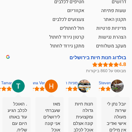
חטיפים לכלבים
אקווריום
צעצועים לכלבים
ת
חול לחתולים
קרטון גירוד לחתול
ם
מתקן גירוד לחתול
חיות בירושלים
מוניות רחובות אסף
Hana Ver
Tamar
סאן בן 
חנות חיות
מאז
. האוכל
פשוט חווית
גדולה
שעברתי
לכלב הגיע
קנייה שאפו
ומקצועית
לירושלים
עוד באותו
לעוסקים
קונה אצלם
אני קונה
היום עם
במלאכה
אוכל לכלב
אוכל
שליח.
שירות-אמינות-ז