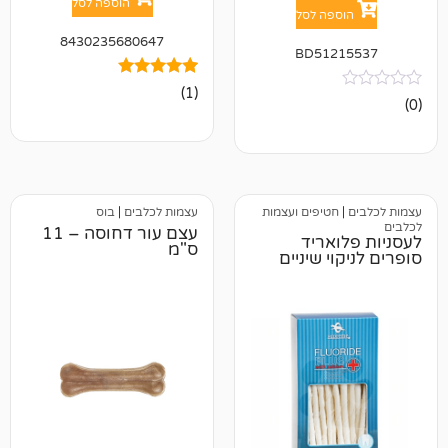
הוספה לסל
פה לסל
8430235680647
BD512
1
מדורג
(1)
5.00
מתוך 5
מבוסס על
דירוגים של
לקוחות
טיפים ועצמות
עצמות לכלבים
|
בוס
עצם עור דחוסה – 11
אריד
ס"מ
י שיניים