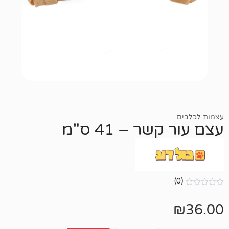
ר – 41 ס"מ