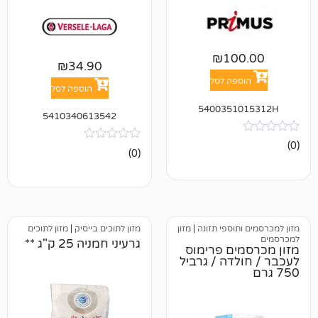
₪
10
₪
34.90
פה לסל
הוספה לסל
5400351
5410340613542
אין
(0)
ביקורות
וספי תזונה
|
מזון
מזון לתוכים בייסיק
|
מזון לתוכים
גרעיני חמניה 25 ק"ג **
ים פרימוס
דה / גרביל