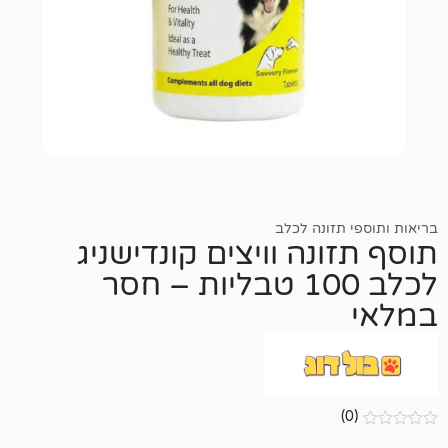
זונה לכלב
נה וויצים קונדישניג
לכלב 100 טבליות – חסר