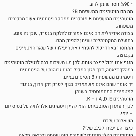
ם ממשפחת B?
הויטמינים ממשפחת B מורכבים ממספר ויטמינים אשר מרכיבים
 הם אינם אמורים להלקח בנפרד, שכן זה פוגע
לית שניתן להפיק מהם.
ול להפחית את היעילות של שאר הויטמינים
לייצר אותם, לכן יש חשיבות רבה לנטילת הויטמינים
ך מזון המכיל רמות גבוהות של הויטמינים.
 במים.
נם משתמרים בגוף לפרק זמן ארוך, בניגוד
וססים בשומן:
ב ביותר הוא להזין ויטמינים אלו לחיה על בסיס יום
…
לכלב שלי?
 חיוניים לשמירת חיה שמחה ובריאה, מלאה