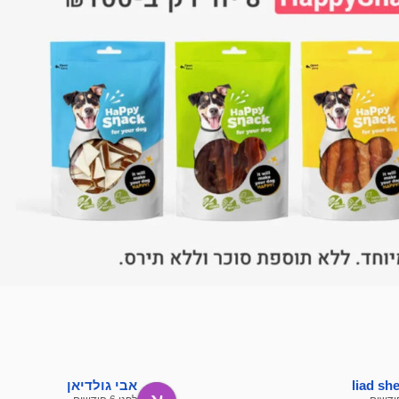
liad s
אבי גולדיאן