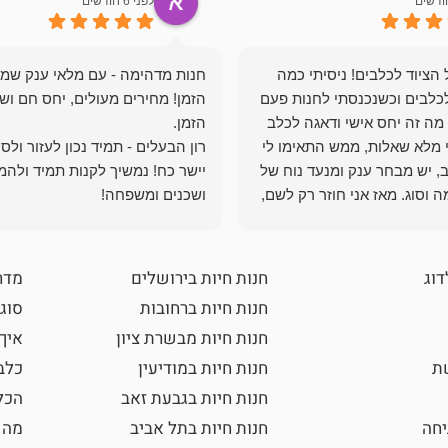
לפני 6 חודשים
הציוד לכלבים! ניסיתי כמה
חנות מדהימה - עם מלאי ענק שמ
כלבים וכשנכנסתי לחנות פעם
הזמן! מחירים מעולים, יחס חם ושי
מה זה יחס אישי ודאגה לכלב
י מלא שאלות, ממש התאימו לי
רון הבעלים - תמיד נכון לעזור ולס
, יש מבחר ענק ומנעד נוח של
יישר כח! נמשיך לקנות תמיד ולהמ
 וסוג. מאז אני חוזר רק לשם,
ושכנים ומשפחה!
 ואני עוד יותר ❤️
דוג
חנות חיות בירושלים
מדר
חנות חיות ברחובות
סוגי
חנות חיות מבשרת ציון
איך
שת
חנות חיות במודיעין
כלב
חנות חיות בגבעת זאב
הכל
חה
חנות חיות בתל אביב
מה 