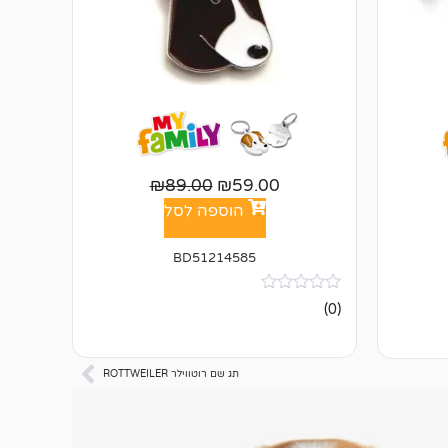
₪
89.00
₪
59.00
הוספה לסל
BD51214585
אין
(0)
ביקורות
תג שם רוטווילר ROTTWEILER