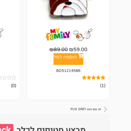
₪
89.00
₪
59.00
הוספה לסל
BD51214586
1
מדורג
אין
(0)
(1)
5.00
ביקורות
מתוך 5
מבוסס על
דירוגים של
לקוחות
תג שם פאג PUG GREY