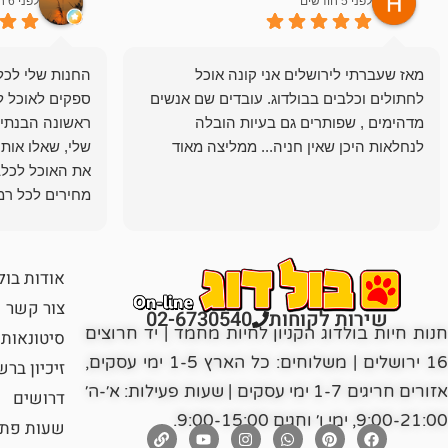
לפני 5 חודשים
לפני 6 חודשים
מאז שעברתי לירושלים אני קונה אוכל
החנות שלי לכל 
לחתולים וכלבים בבולדוג. עובדים שם אנשים
ספקים לאוכל ל
מדהימים , שפותרים גם בעיות הובלה
ראשונה הבנתי 
לנחלאות היכן שאין חניה... ממליצה מאוד
שלי, שאלו אות
את האוכל לכלב
מחירים לכל רמה
הכלב שלי מרוצה
אודות בול
צור קשר
שירות לקוחות
02-6730540
חנות חיות בולדוג הקניון לחיות מחמד | יד חרוצים
סיטונאות
16 ירושלים | משלוחים: כל הארץ 1-5 ימי עסקים,
זיכיון בר
אזורים חריגים 1-7 ימי עסקים | שעות פעילות: א׳-ה׳
דרושים
9:00-21:00, ימי ו׳ וחגים 9:00-15:00.
שעות פתי