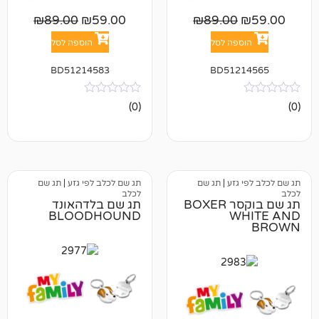
₪
89.00
₪
59.00
₪
89.00
פה לסל
הוספה לסל
BD51214583
BD512
אין
(0)
ביקורות
גזע
|
תג שם
תג שם לכלב לפי גזע
|
תג שם
לכלב
תג שם בוקסר BOXER
תג שם בלדהאונד
BLOODHOUND
W