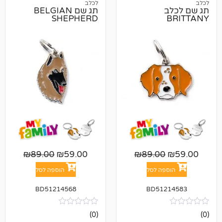
לכלב
תג שם BELGIAN
SHEPHERD
₪
89.00
₪
59.00
₪
89.00
פה לסל
הוספה לסל
BD51214568
BD512
אין
(0)
ביקורות