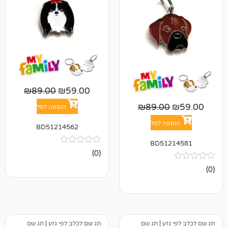
₪
89.00
₪
59.00
₪
89.00
הוספה לסל
פה לסל
BD51214562
BD512
אין
(0)
ביקורות
גזע
|
תג שם
תג שם לכלב לפי גזע
|
תג שם