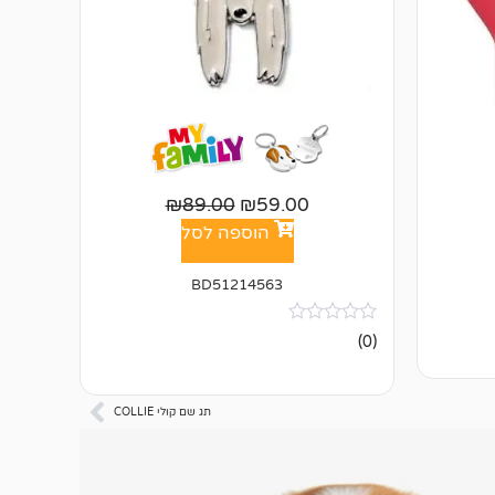
₪
89.00
₪
59.00
הוספה לסל
BD51214563
אין
(0)
ביקורות
תג שם קולי COLLIE