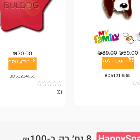
₪
89.00
₪
59.00
₪
20.00
הוספה לסל
מידע נוסף
BD51214565
BD51214069
אין
(0)
ביקורות