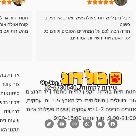
יובל נתן לי שירות מעולה אישי ואדיב אין מילים
חנות חיות גדול
פשוט.
קונה אצלם אוכ
תודה רבה לכם על המחירים הטובים וקודם כל
מהשירות וגם מ
על האנושויות והשירות המדהים.
אודות בול
צור קשר
שירות לקוחות
02-6730540
חנות חיות בולדוג הקניון לחיות מחמד | יד חרוצים
סיטונאות
16 ירושלים | משלוחים: כל הארץ 1-5 ימי עסקים,
זיכיון בר
אזורים חריגים 1-7 ימי עסקים | שעות פעילות: א׳-ה׳
דרושים
9:00-21:00, ימי ו׳ וחגים 9:00-15:00.
שעות פתי
תקנון הא