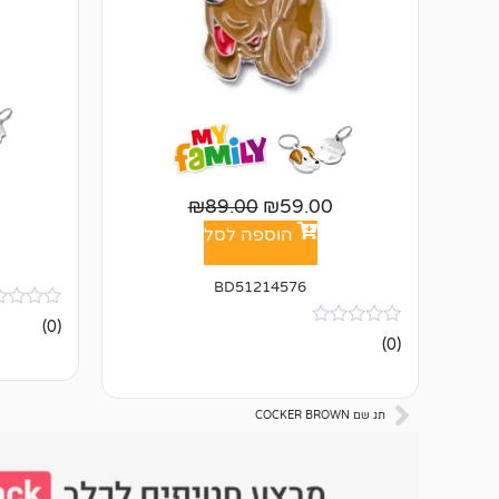
₪
89.00
₪
59.00
הוספה לסל
BD51214576
אין
(0)
ביקורות
אין
(0)
ביקורות
תג שם COCKER BROWN