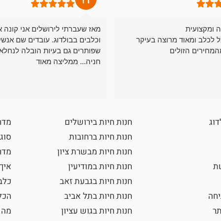
ה ומקצועית
מאז שעברתי לירושלים אני קונה א
ל לכלב ומאוד מרוצה בעיקר
וכלבים בבולדוג. עובדים שם אנשי
המחירים הזולים
שפותרים גם בעיות הובלה לנחלאו
חניה... ממליצה מאוד
דוג
חנות חיות בירושלים
מדר
חנות חיות ברחובות
סוגי
חנות חיות מבשרת ציון
מדרי
שת
חנות חיות במודיעין
איך
חנות חיות בגבעת זאב
כלב
חה
חנות חיות בתל אביב
הכל
תר
חנות חיות בגוש עציון
מה 