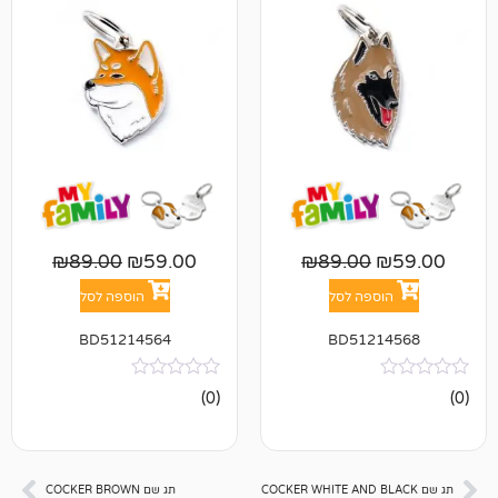
₪
89.00
₪
59.00
₪
89.00
פה לסל
הוספה לסל
BD51214564
BD512
אין
(0)
ביקורות
תג שם COCKER BROWN