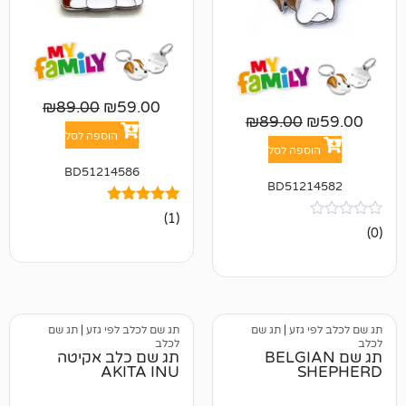
₪
89.00
₪
59.00
₪
89.00
הוספה לסל
פה לסל
BD51214586
BD512
1
מדורג
(1)
5.00
מתוך 5
מבוסס על
דירוגים של
לקוחות
גזע
|
תג שם
תג שם לכלב לפי גזע
|
תג שם
לכלב
BELGIAN
תג שם כלב אקיטה
AKITA INU