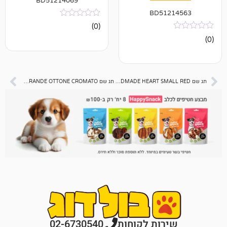
BD51214069
BD512
אין
(0)
ביקורות
תג שם BASIC HANDMADE HEART SMALL RED
תג שם MILITARE GRANDE OTTONE CROMATO
רות לקוחות
02-6730540