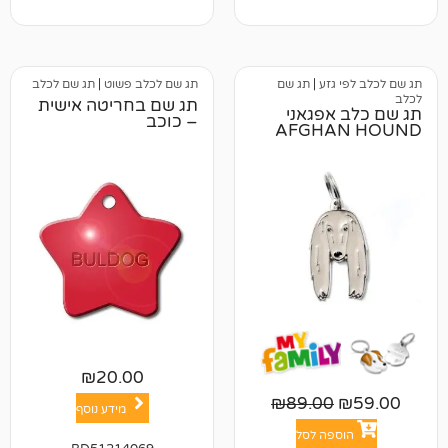
גזע
|
תג שם
תג שם לכלב פשוט
|
תג שם לכלב
תג שם בחריטה אישית
אפגאני
– כוכב
AFGHA
₪
20.00
₪
89.00
מידע נוסף
פה לסל