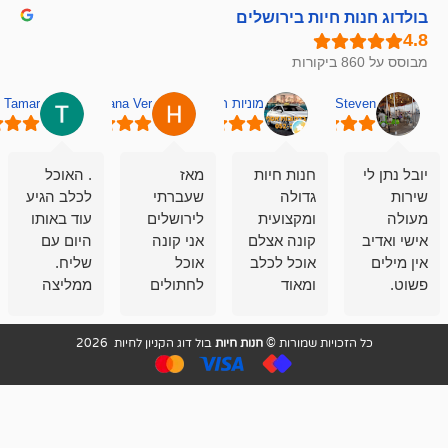
חיות בירושלים
מוניות רחובות אסף
Hana Ver
Tamar
סאן בן 
חנות חיות
מאז
. האוכל
פשוט חווית
גדולה
שעברתי
לכלב הגיע
קנייה שאפו
ומקצועית
לירושלים
עוד באותו
לעוסקים
קונה אצלם
אני קונה
היום עם
במלאכה
אוכל לכלב
אוכל
שליח.
שירות-אמינות-ז
ומאוד
לחתולים
ממליצה
והכי חשוב
מרוצה
וכלבים
מאד!!
איכות
בעיקר
בבולדוג.
שירות מאד
ממליץ
ויות שמורות ©
חנות חיות
בול דוג הקניון לחיות 2026
מהשירות
עובדים שם
מקצועי
בחום
וגם
אנשים
ואדיב ,
מהמחירים
מדהימים ,
מאד
הזולים
שפותרים
נחמדים ,
גם בעיות
מזמינה