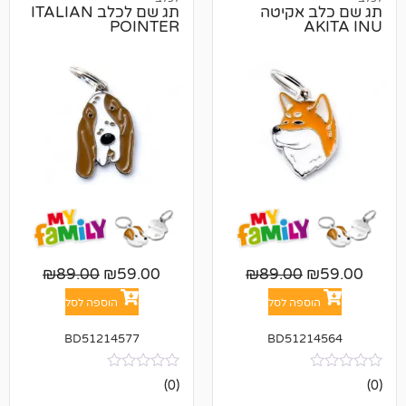
אקיטה
תג שם לכלב ITALIAN
POINTER
₪
89.00
₪
59.00
₪
89.00
פה לסל
הוספה לסל
BD51214577
BD512
אין
(0)
ביקורות