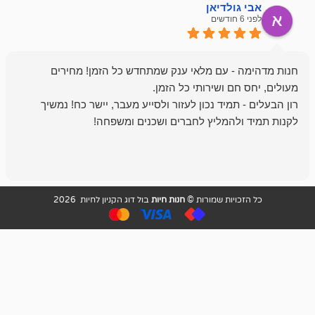
ולדיאן
מתן ט
לפני 6 חודשים
- עם מלאי ענק שמתחדש כל הזמן! מחירים
מיד נכון לעזור ולסייע מעבר, יישר כח! נמשיך
להמליץ לחברים ושכנים ומשפחה!
מומלץ מאוד!
ויות שמורות ©
חנות חיות
בול דוג הקניון לחיות 2026