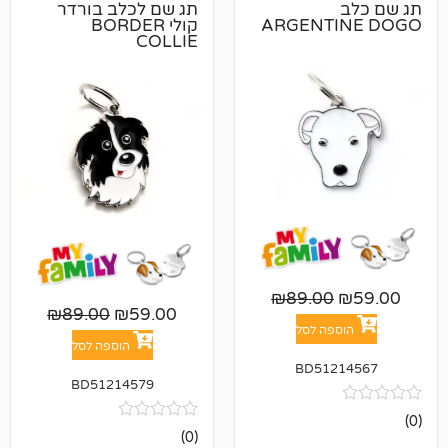
תג שם לכלב בורדר
ARGENT
קולי BORDER
COLLIE
₪
89.00
₪
89.00
₪
59.00
פה לסל
הוספה לסל
BD512
BD51214579
אין
(0)
ביקורות