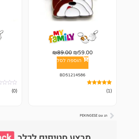
₪
89.00
₪
59.00
הוספה לסל
BD51214586
1
מדורג
אין
(0)
(1)
5.00
ביקורות
מתוך 5
מבוסס על
דירוגים של
לקוחות
תג שם PEKINGESE