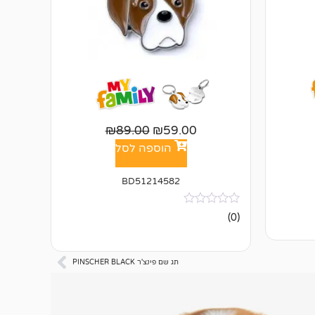
₪
89.00
₪
59.00
הוספה לסל
BD51214582
אין
(0)
ביקורות
תג שם פינצ'ר PINSCHER BLACK