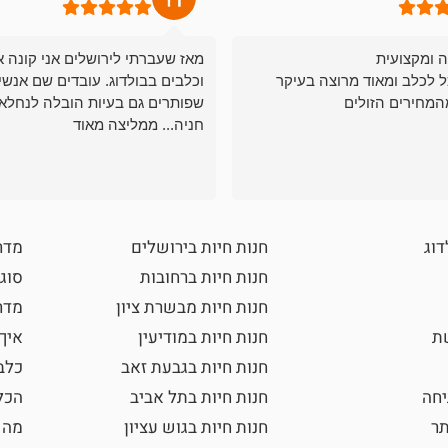
ה ומקצועית
מאז שעברתי לירושלים אני קונה א
ל לכלב ומאוד מרוצה בעיקר
וכלבים בבולדוג. עובדים שם אנשי
המחירים הזולים
שפותרים גם בעיות הובלה לנחלאו
חניה... ממליצה מאוד
דוג
חנות חיות בירושלים
מדר
חנות חיות ברחובות
סוגי
חנות חיות מבשרת ציון
מדרי
שת
חנות חיות במודיעין
איך
חנות חיות בגבעת זאב
כלב
חה
חנות חיות בתל אביב
הכל
תר
חנות חיות בגוש עציון
מה 