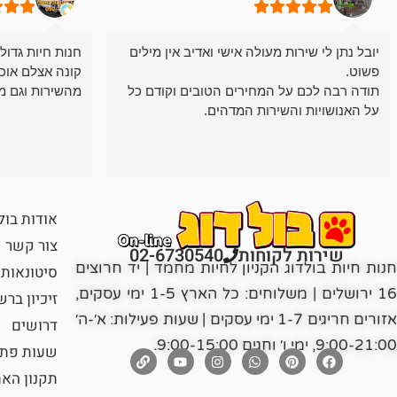
יובל נתן לי שירות מעולה אישי ואדיב אין מילים
חנות חיות גדול
פשוט.
קונה אצלם אוכ
תודה רבה לכם על המחירים הטובים וקודם כל
מהשירות וגם מ
על האנושויות והשירות המדהים.
אודות בול
צור קשר
שירות לקוחות
02-6730540
חנות חיות בולדוג הקניון לחיות מחמד | יד חרוצים
סיטונאות
16 ירושלים | משלוחים: כל הארץ 1-5 ימי עסקים,
זיכיון בר
אזורים חריגים 1-7 ימי עסקים | שעות פעילות: א׳-ה׳
דרושים
9:00-21:00, ימי ו׳ וחגים 9:00-15:00.
שעות פתי
תקנון הא