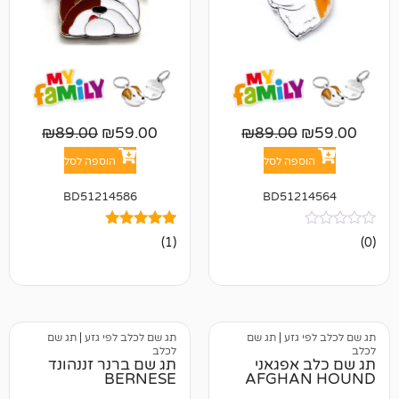
₪
89.00
₪
59.00
₪
89.00
פה לסל
הוספה לסל
BD51214586
BD512
1
מדורג
(1)
5.00
מתוך 5
מבוסס על
דירוגים של
לקוחות
גזע
|
תג שם
תג שם לכלב לפי גזע
|
תג שם
לכלב
אפגאני
תג שם ברנר זננהונד
BERNESE
AFGHA