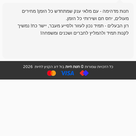
- עם מלאי ענק שמתחדש כל הזמן! מחירים
מיד נכון לעזור ולסייע מעבר, יישר כח! נמשיך
להמליץ לחברים ושכנים ומשפחה!
מומלץ מאוד!
ויות שמורות ©
חנות חיות
בול דוג הקניון לחיות 2026