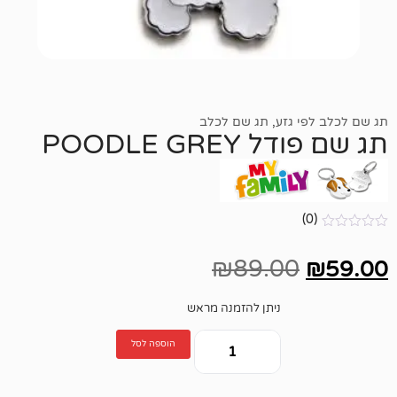
גזע
,
תג שם לכלב
POODLE G
₪
89.00
ניתן להזמנה מראש
הוספה לסל