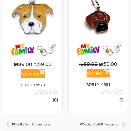
₪
89.00
₪
89.00
₪
59.00
פה לסל
הוספה לסל
BD512
BD51214570
אין
(0)
ביקורות
תג שם פודל POODLE WHITE