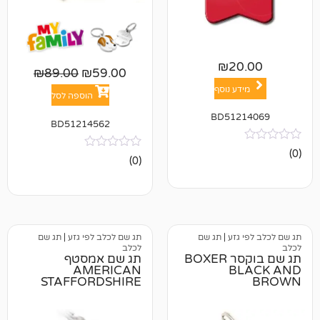
₪
2
₪
89.00
₪
59.00
ע נוסף
הוספה לסל
BD512
BD51214562
אין
(0)
ביקורות
גזע
|
תג שם
תג שם לכלב לפי גזע
|
תג שם
לכלב
תג שם בוקסר BOXER
תג שם אמסטף
AMERICAN
B
STAFFORDSHIRE
TERRIER