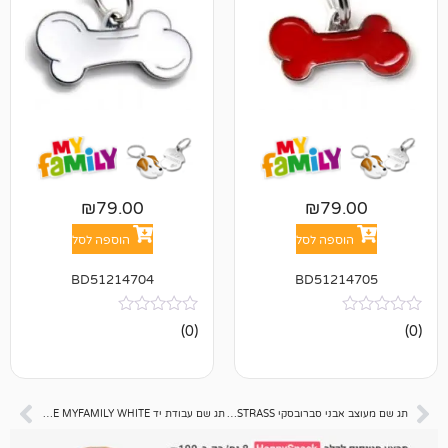
₪
79.00
₪
7
פה לסל
הוספה לסל
BD51214704
BD512
אין
(0)
ביקורות
תג שם מעוצב אבני סברובסקי PAW STRASS
תג שם עבודת יד BIG BONE MYFAMILY WHITE