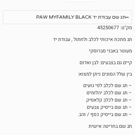
PAW MYFAM
לכלב ולחתול , עבודת יד
רוסקי
 לבן ואדום
ניתן למצוא:
פי גזעים
הלומים
קלאסיק
 צבעים
 כסף / זהב.
אישית