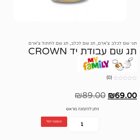
ארם
,
תג שם לכלב
,
תג שם לחתול צ'ארם
דת יד CROWN
₪
89.00
ניתן להזמנה מראש
הוספה לסל