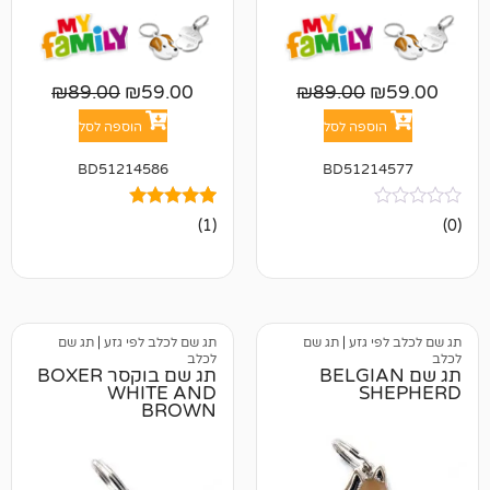
₪
89.00
₪
59.00
₪
89.00
פה לסל
הוספה לסל
BD51214586
BD512
1
מדורג
(1)
5.00
מתוך 5
מבוסס על
דירוגים של
לקוחות
גזע
|
תג שם
תג שם לכלב לפי גזע
|
תג שם
לכלב
BELGIAN
תג שם בוקסר BOXER
WHITE AND
BROWN