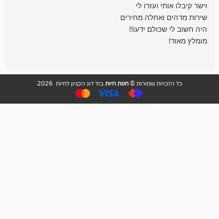
בכל עניין מתי
והשירות פצצה.
ויות שמורות ©
חנות חיות
בול דוג הקניון לחיות 2026