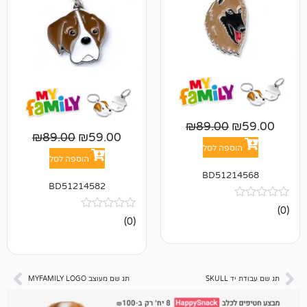
₪
89.00
₪
89.00
₪
59.00
פה לסל
הוספה לסל
BD512
BD51214582
אין
(0)
ביקורות
S
תג שם מעוצב MYFAMILY LOGO