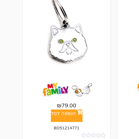
₪
79.00
הוספה לסל
BD51214771