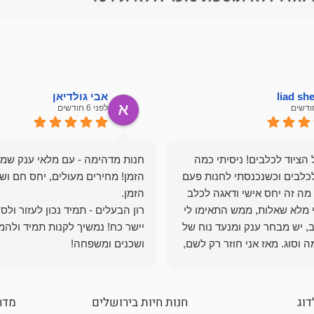
liad s
אבי גולדיאן
לפני 6 חודשים
הציוד לכלבים! ניסיתי כמה
חנות מדהימה - עם מלאי ענק שמ
כלבים וכשנכנסתי לחנות פעם
הזמן! מחירים מעולים, יחס חם ושי
מה זה יחס אישי ודאגה לכלב
י מלא שאלות, ממש התאימו לי
רון הבעלים - תמיד נכון לעזור ולס
, יש מבחר ענק ומנעד נוח של
יישר כח! נמשיך לקנות תמיד ולהמ
 וסוג. מאז אני חוזר רק לשם,
ושכנים ומשפחה!
 ואני עוד יותר ❤️
דוג
חנות חיות בירושלים
מדר