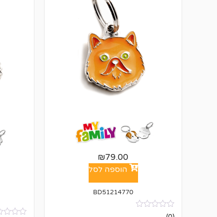
₪
79.00
הוספה לסל
BD51214770
אין