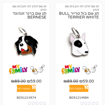
גזע
|
תג שם
תג שם לכלב לפי גזע
|
תג שם
לכלב
תג שם בול טרייר BULL
תג שם ברנר זננהונד
BERNESE
TERR
₪
89.00
₪
59.00
₪
89.00
פה לסל
הוספה לסל
BD51214574
BD512