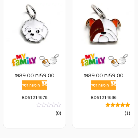
₪
89.00
₪
59.00
₪
89.00
פה לסל
הוספה לסל
BD51214578
BD512
אין
(0)
ביקורות