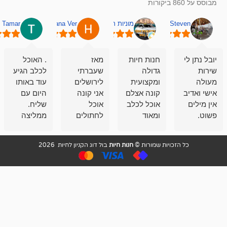
מוניות רחובות אסף
Hana Ver
Tamar
סאן בן 
חנות חיות
מאז
. האוכל
פשוט חווית
גדולה
שעברתי
לכלב הגיע
קנייה שאפו
ומקצועית
לירושלים
עוד באותו
לעוסקים
קונה אצלם
אני קונה
היום עם
במלאכה
אוכל לכלב
אוכל
שליח.
שירות-אמינות-ז
ומאוד
לחתולים
ממליצה
והכי חשוב
מרוצה
וכלבים
מאד!!
איכות
בעיקר
בבולדוג.
שירות מאד
ממליץ
ויות שמורות ©
חנות חיות
בול דוג הקניון לחיות 2026
מהשירות
עובדים שם
מקצועי
בחום
וגם
אנשים
ואדיב ,
מהמחירים
מדהימים ,
מאד
הזולים
שפותרים
נחמדים ,
גם בעיות
מזמינה
הובלה
אצלם
לנחלאות
בקביעות
היכן שאין