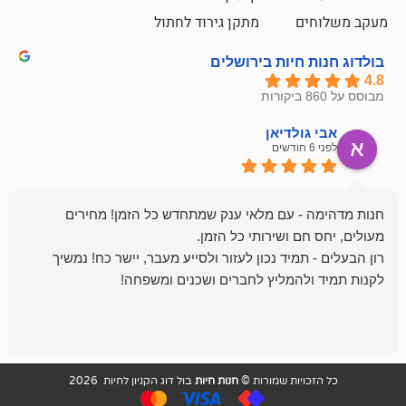
ם
מתקן גירוד לחתול
חיות בירושלים
ולדיאן
מתן ט
לפני 6 חודשים
- עם מלאי ענק שמתחדש כל הזמן! מחירים
מיד נכון לעזור ולסייע מעבר, יישר כח! נמשיך
להמליץ לחברים ושכנים ומשפחה!
מומלץ מאוד!
ויות שמורות ©
חנות חיות
בול דוג הקניון לחיות 2026