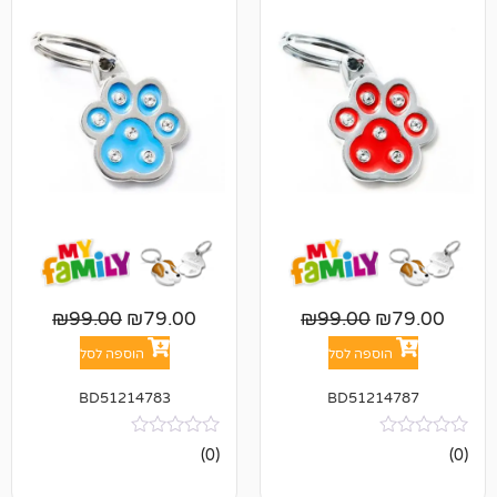
₪
99.00
₪
79.00
₪
99.00
פה לסל
הוספה לסל
BD51214783
BD512
אין
(0)
ביקורות