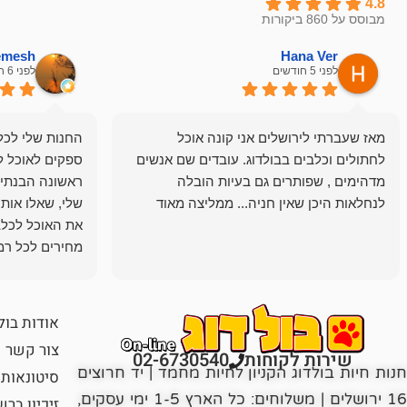
4.8
מבוסס על 860 ביקורות
hemesh
Hana Ver
לפני 5 חודשים
לפני 6 חודשים
מאז שעברתי לירושלים אני קונה אוכל
החנות שלי לכל 
לחתולים וכלבים בבולדוג. עובדים שם אנשים
ספקים לאוכל ל
מדהימים , שפותרים גם בעיות הובלה
ראשונה הבנתי 
לנחלאות היכן שאין חניה... ממליצה מאוד
שלי, שאלו אות
את האוכל לכלב
מחירים לכל רמה
הכלב שלי מרוצה
אודות בול
צור קשר
שירות לקוחות
02-6730540
חנות חיות בולדוג הקניון לחיות מחמד | יד חרוצים
סיטונאות
16 ירושלים | משלוחים: כל הארץ 1-5 ימי עסקים,
זיכיון בר