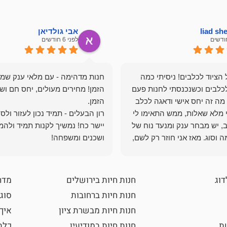
liad s
אבי גולדיאן
לפני 6 חודשים
הציוד לכלבים! ניסיתי כמה
חנות מדהימה - עם מלאי ענק שמ
כלבים וכשנכנסתי לחנות פעם
הזמן! מחירים מעולים, יחס חם ושי
מה זה יחס אישי ודאגה לכלב
י מלא שאלות, ממש התאימו לי
רון הבעלים - תמיד נכון לעזור ולס
, יש מבחר ענק ומנעד נוח של
יישר כח! נמשיך לקנות תמיד ולהמ
 וסוג. מאז אני חוזר רק לשם,
ושכנים ומשפחה!
 ואני עוד יותר ❤️
דוג
חנות חיות בירושלים
מדר
חנות חיות ברחובות
סוגי
חנות חיות מבשרת ציון
איך
שת
חנות חיות במודיעין
כלב