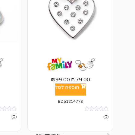
₪
99.00
₪
79.00
הוספה לסל
BD51214773
אין
אין
(0)
(0)
ביקורות
ביקורות