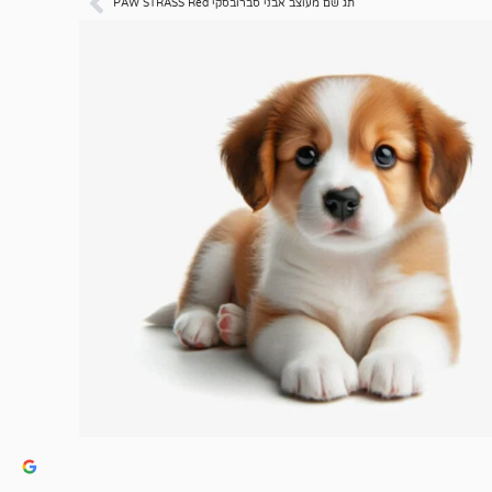
תג שם מעוצב אבני סברובסקי PAW STRASS Red