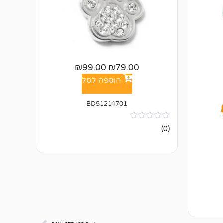
₪
99.00
₪
79.00
הוספה לסל
BD51214701
אין
(0)
ביקורות