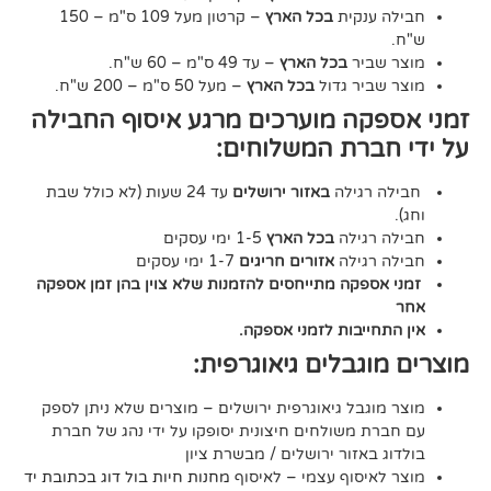
נקית
בכל הארץ
– קרטון מעל 109 ס"מ – 150
יר
בכל הארץ
– עד 49 ס"מ – 60 ש"ח.
יר גדול
בכל הארץ
– מעל 50 ס"מ – 200 ש"ח.
ה מוערכים מרגע איסוף החבילה
רת המשלוחים:
גילה
באזור ירושלים
עד 24 שעות (לא כולל שבת
גילה
בכל הארץ
1-5 ימי עסקים
גילה
אזורים חריגים
1-7 ימי עסקים
קה מתייחסים להזמנות שלא צוין בהן זמן אספקה
יבות לזמני אספקה.
גבלים גיאוגרפית:
בל גיאוגרפית ירושלים – מוצרים שלא ניתן לספק
משולחים חיצונית יסופקו על ידי נהג של חברת
אזור ירושלים / מבשרת ציון
סוף עצמי – לאיסוף
מחנות חיות בול דוג בכתובת יד