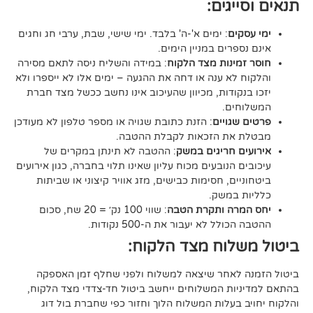
גים:
ם
: ימים א'-ה' בלבד. ימי שישי, שבת, ערבי חג וחגים
רים במניין הימים.
נות מצד הלקוח
: במידה והשליח ניסה לתאם מסירה
א ענה או דחה את ההגעה – ימים אלו לא ייספרו ולא
ודות, מכיוון שהעיכוב אינו נחשב ככשל מצד חברת
ם.
ויים
: הזנת כתובת שגויה או מספר טלפון לא מעודכן
ת הזכאות לקבלת ההטבה.
 חריגים במשק
: ההטבה לא תינתן במקרים של
הנובעים מכוח עליון שאינו תלוי בחברה, כגון אירועים
ם, חסימות כבישים, מזג אוויר קיצוני או שביתות
במשק.
ה ותקרת הטבה
: שווי 100 נק׳ = 20 שח, סכום
ל לא יעבור את ה-500 נקודות.
וח מצד הלקוח:
אחר שיצאה למשלוח ולפני שחלף זמן האספקה
ת המשלוחים ייחשב ביטול חד-צדדי מצד הלקוח,
עלות המשלוח הלוך וחזור כפי שחברת בול דוג