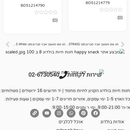
BD512
BD51214790
אין
(0)
ביקורות
תג שם מעוצב אבני סברובסקי HEART Red STRASS
תג שם מעוצב אבני סברובסקי SMALL BONE STRASS White
רות לקוחות
02-6730540
חנות חיות בולדוג הקניון לחיות מחמד | יד חרוצים 16 ירושלים | משלוחים:
כל הארץ 1-5 ימי עסקים, אזורים חריגים 1-7 ימי עסקים | שעות פעילות:
אוכל לכלבים