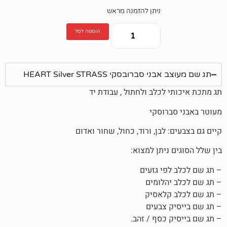
ניתן להזמנה מראש
הוספה לסל
ברובסקי HEART Silver STRASS
לכלב ולחתול , עבודת יד
רוסקי
 לבן, ורוד, כחול, שחור ואדום
ניתן למצוא:
פי גזעים
הלומים
קלאסיק
 צבעים
 כסף / זהב.