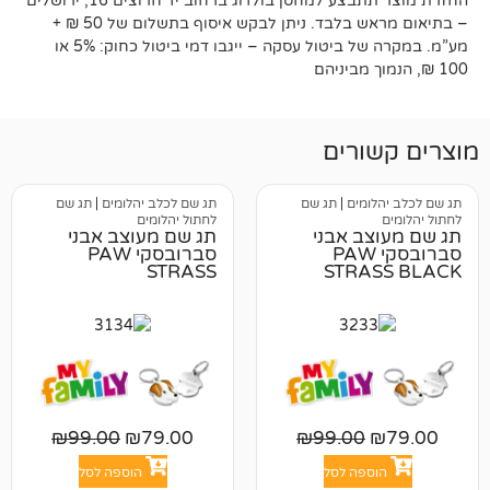
החזרת מוצר תתבצע למחסן בולדוג ברחוב יד חרוצים 16, ירושלים
– בתיאום מראש בלבד. ניתן לבקש איסוף בתשלום של 50 ₪ +
מע”מ. במקרה של ביטול עסקה – ייגבו דמי ביטול כחוק: 5% או
רים
מים
|
תג שם
תג שם לכלב יהלומים
|
תג שם
לחתול יהלומים
ב אבני
תג שם מעוצב אבני
רובסקי PAW
סברובסקי PAW
STRASS
STRA
₪
99.00
₪
79.00
₪
99.00
פה לסל
הוספה לסל