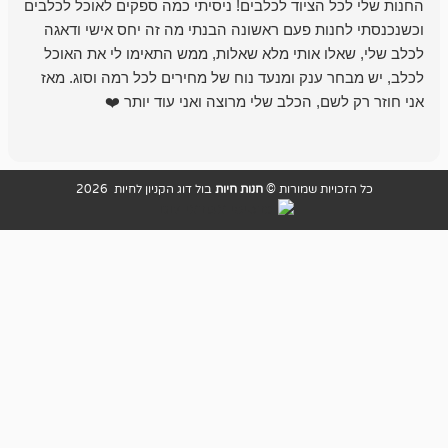
 הציוד לכלבים! ניסיתי כמה ספקים לאוכל לכלבים
חנות מדהימה 
נות פעם ראשונה הבנתי מה זה יחס אישי ודאגה
לו אותי מלא שאלות, ממש התאימו לי את האוכל
רון הבעלים - ת
 ענק ומנעד נוח של מחירים לכל רמה וסוג. מאז
לקנות תמיד ו
שם, הכלב שלי מרוצה ואני עוד יותר ❤️
ויות שמורות ©
חנות חיות
בול דוג הקניון לחיות 2026