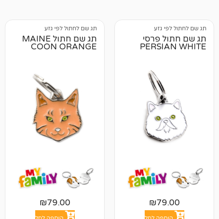
 גזע
תג שם לחתול לפי גזע
 פרסי
תג שם חתול MAINE
COON ORANGE
PERS
₪
79.00
₪
7
פה לסל
הוספה לסל