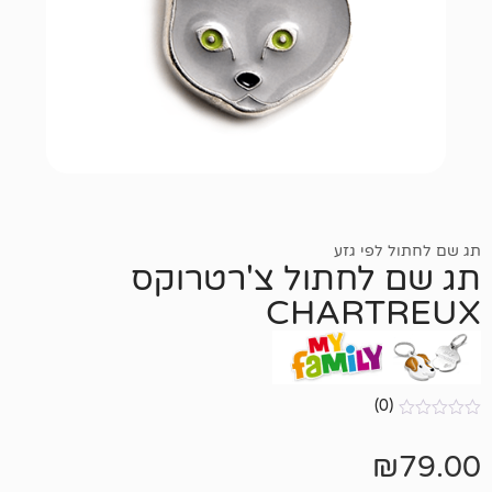
 גזע
חתול צ'רטרוקס
CHAR