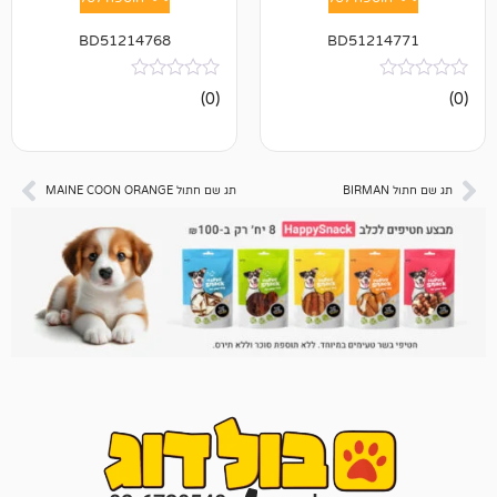
BD51214768
BD512
אין
(0)
ביקורות
תג שם חתול MAINE COON ORANGE