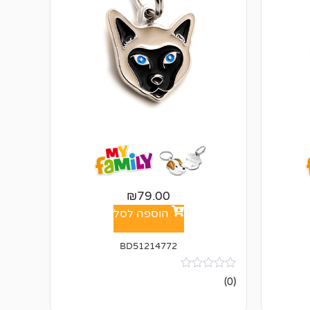
₪
79.00
הוספה לסל
BD51214772
אין
(0)
ביקורות