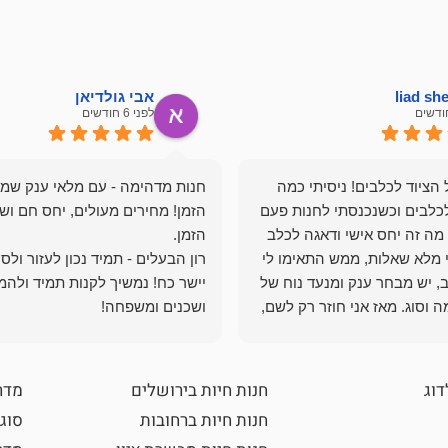
liad s
אבי גולדיאן
לפני 6 חודשים
הציוד לכלבים! ניסיתי כמה
חנות מדהימה - עם מלאי ענק שמ
כלבים וכשנכנסתי לחנות פעם
הזמן! מחירים מעולים, יחס חם ושי
מה זה יחס אישי ודאגה לכלב
י מלא שאלות, ממש התאימו לי
רון הבעלים - תמיד נכון לעזור ולס
, יש מבחר ענק ומנעד נוח של
יישר כח! נמשיך לקנות תמיד ולהמ
 וסוג. מאז אני חוזר רק לשם,
ושכנים ומשפחה!
 ואני עוד יותר ❤️
דוג
חנות חיות בירושלים
מדר
חנות חיות ברחובות
סוגי