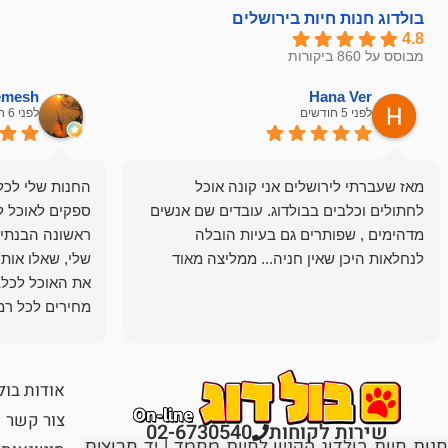
בולדוג חנות חיות בירושלים
4.8
מבוסס על 860 ביקורות
hemesh
Hana Ver
לפני 5 חודשים
לפני 6 חודשים
מאז שעברתי לירושלים אני קונה אוכל
החנות שלי לכל 
לחתולים וכלבים בבולדוג. עובדים שם אנשים
ספקים לאוכל ל
מדהימים , שפותרים גם בעיות הובלה
ראשונה הבנתי 
לנחלאות היכן שאין חניה... ממליצה מאוד
שלי, שאלו אות
את האוכל לכלב
מחירים לכל רמה
הכלב שלי מרוצה
אודות בול
צור קשר
שירות לקוחות
02-6730540
חנות חיות בולדוג הקניון לחיות מחמד | יד חרוצים