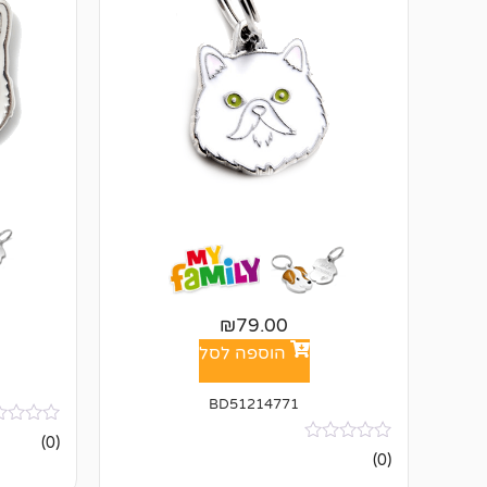
₪
79.00
הוספה לסל
BD51214771
אין
(0)
ביקורות
אין
(0)
ביקורות