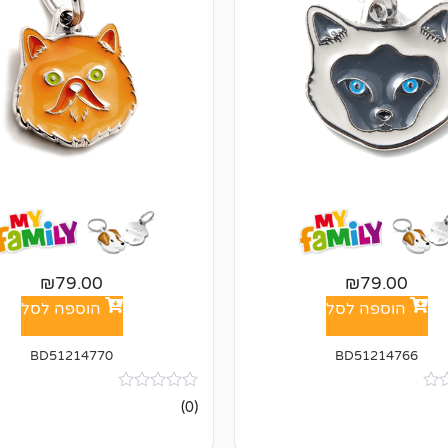
₪
79.00
₪
79.00
הוספה לסל
הוספה לסל
BD51214770
BD51214766
אין
(0)
ביקורות