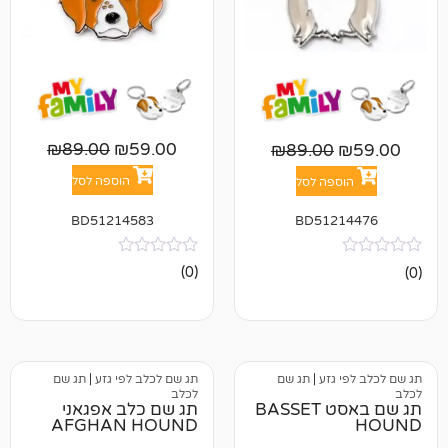
₪
89.00
₪
59.00
₪
89.00
הוספה לסל
פה לסל
BD51214583
BD512
אין
(0)
ביקורות
גזע
|
תג שם
תג שם לכלב לפי גזע
|
תג שם
לכלב
תג שם באסט BASSET
תג שם כלב אפגאני
AFGHAN HOUND