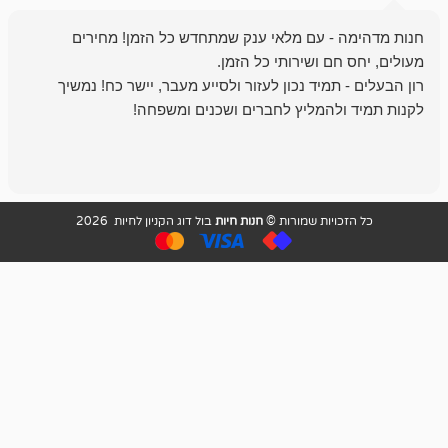
- עם מלאי ענק שמתחדש כל הזמן! מחירים
מיד נכון לעזור ולסייע מעבר, יישר כח! נמשיך
להמליץ לחברים ושכנים ומשפחה!
מומלץ מאוד!
ויות שמורות ©
חנות חיות
בול דוג הקניון לחיות 2026