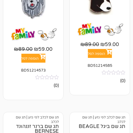
₪
89.00
₪
89.00
₪
59.00
פה לסל
הוספה לסל
BD512
BD51214573
אין
(0)
ביקורות
גזע
|
תג שם
תג שם לכלב לפי גזע
|
תג שם
לכלב
תג שם ברנר זננהונד
BERNESE