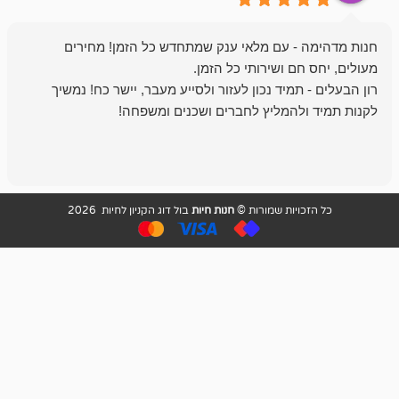
- עם מלאי ענק שמתחדש כל הזמן! מחירים
מיד נכון לעזור ולסייע מעבר, יישר כח! נמשיך
להמליץ לחברים ושכנים ומשפחה!
מומלץ מאוד!
ויות שמורות ©
חנות חיות
בול דוג הקניון לחיות 2026