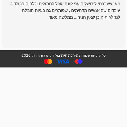
רושלים אני קונה אוכל לחתולים וכלבים בבולדוג.
החנות שלי לכל
שים מדהימים , שפותרים גם בעיות הובלה
וכשנכנסתי לח
שאין חניה... ממליצה מאוד
לכלב שלי, שא
לכלב, יש מבחר
אני חוזר רק ל
ויות שמורות ©
חנות חיות
בול דוג הקניון לחיות 2026