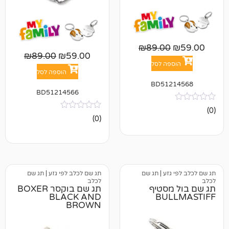
₪
89.00
₪
89.00
₪
59.00
פה לסל
הוספה לסל
BD512
BD51214566
אין
(0)
ביקורות
גזע
|
תג שם
תג שם לכלב לפי גזע
|
תג שם
לכלב
מסטיף
תג שם בוקסר BOXER
BLACK AND
BUL
BROWN