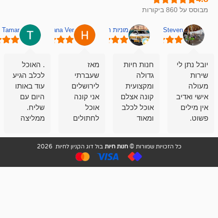
מוניות רחובות אסף
Hana Ver
Tamar
סאן בן 
חנות חיות
מאז
. האוכל
פשוט חווית
גדולה
שעברתי
לכלב הגיע
קנייה שאפו
ומקצועית
לירושלים
עוד באותו
לעוסקים
קונה אצלם
אני קונה
היום עם
במלאכה
אוכל לכלב
אוכל
שליח.
שירות-אמינות-ז
ומאוד
לחתולים
ממליצה
והכי חשוב
מרוצה
וכלבים
מאד!!
איכות
בעיקר
בבולדוג.
שירות מאד
ממליץ
ויות שמורות ©
חנות חיות
בול דוג הקניון לחיות 2026
מהשירות
עובדים שם
מקצועי
בחום
וגם
אנשים
ואדיב ,
מהמחירים
מדהימים ,
מאד
הזולים
שפותרים
נחמדים ,
גם בעיות
מזמינה
הובלה
אצלם
לנחלאות
בקביעות