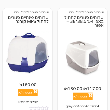
לחתול
|
בוס
שירותים סגורים לחתול
|
בוס
רים לחתול
שרותים פינתיים סגורים
באפי 54*38.5*38 –
לחתול MPS קורנר
₪
160.00
₪
130.00
הוספה לסל
פה לסל
BD51213732
801808