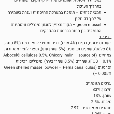
סונית ושומרים על חיידקי הקיבה שעוזרים
יכול
תים – תומכת במערכת החיסונית ועזרת בשמירה
 תקין
green mussel – מקור מצויין למגוון מינרלים וויטמינים
בין היתר בבריאות המפרקים
בשר ונגזרותיו, דגנים (4% אורז), דגים ותוצרי לוואי דגים (8% טונה,
8% סלמון), שמנים ושומנים (5% שומן עוף), תוצרי לוואי ממקורות
(Arbocel® cellulose 0.5%, Chicory inulin – source of
FOS – 0.1%), שמרים (0.5% שמרי בירה), מינרלים, רכיכות
ם (Green shelled mussel powder – Perna canaliculus
7.9%