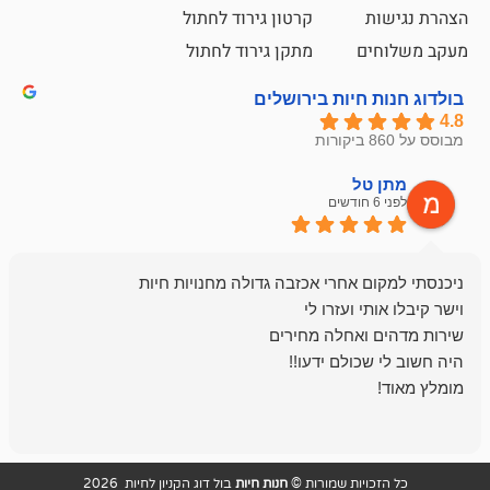
קרטון גירוד לחתול
ם
מתקן גירוד לחתול
חיות בירושלים
ל
mazor
לפני 6 חודשים
אחלה חנות ,א
בכל עניין מתי
והשירות פצצה.
ויות שמורות ©
חנות חיות
בול דוג הקניון לחיות 2026