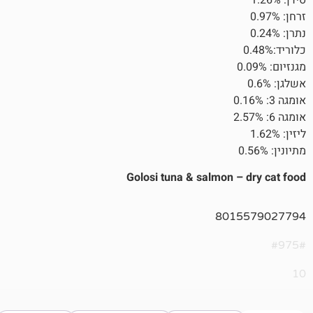
Golosi tuna & salmon 
801