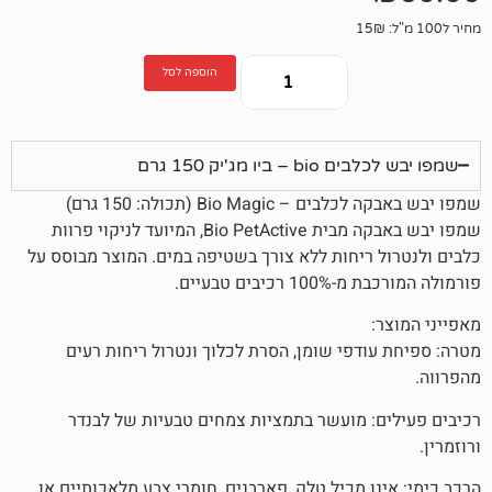
הוספה לסל
 מג'יק 150 גרם
Bio Ma (תכולה: 150 גרם)
שמפו יבש באבקה מבית Bio PetActive, המיועד לניקוי פרוות
ריחות ללא צורך בשטיפה במים. המוצר מבוסס על
ם טבעיים.
דפי שומן, הסרת לכלוך ונטרול ריחות רעים
 מועשר בתמציות צמחים טבעיות של לבנדר
 מכיל טלק, פארבנים, חומרי צבע מלאכותיים או