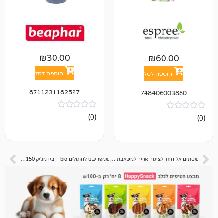
₪
30.00
₪
6
הוספה לסל
פה לסל
8711231182527
748406
אין
(0)
ביקורות
שסתום אל חוזר לצינור אוויר למשאבת אקווריום – בויו
שמפו יבש לחתולים bio – ביו מג'יק 150 גרם