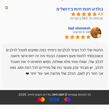
חיות בירושלים
liad sh
אבי ג
לפני 6 חודשים
 הציוד לכלבים! ניסיתי כמה ספקים לאוכל לכלבים
חנות מדהימה 
נות פעם ראשונה הבנתי מה זה יחס אישי ודאגה
לו אותי מלא שאלות, ממש התאימו לי את האוכל
רון הבעלים - ת
 ענק ומנעד נוח של מחירים לכל רמה וסוג. מאז
לקנות תמיד ו
שם, הכלב שלי מרוצה ואני עוד יותר ❤️
ויות שמורות ©
חנות חיות
בול דוג הקניון לחיות 2026