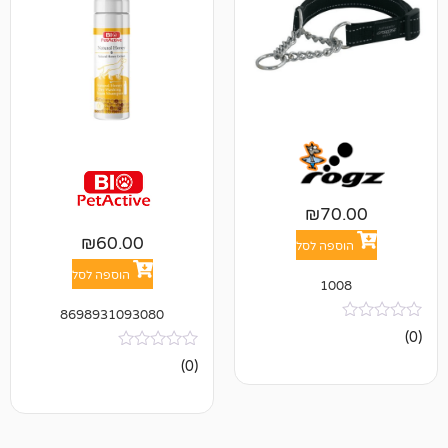
₪
7
₪
60.00
פה לסל
הוספה לסל
10
8698931093080
אין
(0)
ביקורות