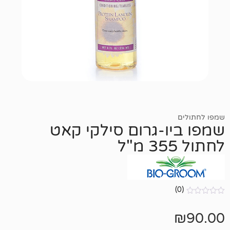
ו-גרום סילקי קאט