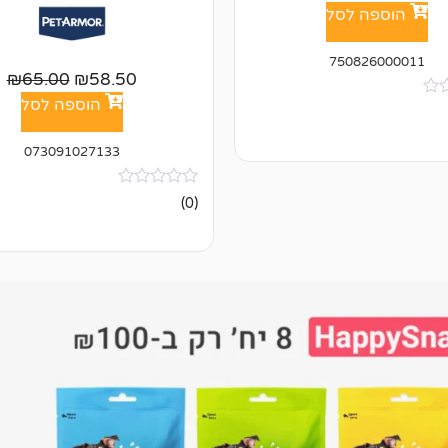
הוספה לסל
750826000011
₪
65.00
₪
58.50
הוספה לסל
073091027133
אין
(0)
ביקורות