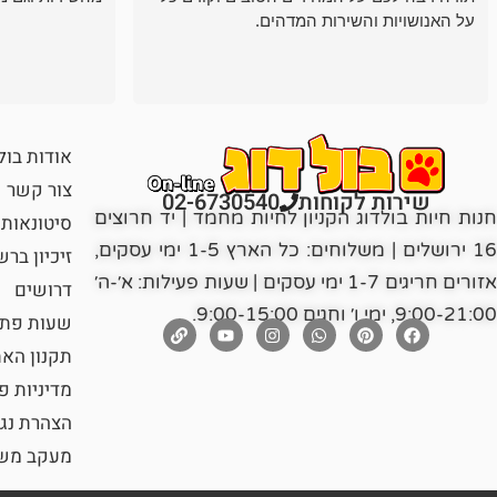
על האנושויות והשירות המדהים.
אודות בול
צור קשר
שירות לקוחות
02-6730540
חנות חיות בולדוג הקניון לחיות מחמד | יד חרוצים
סיטונאות
16 ירושלים | משלוחים: כל הארץ 1-5 ימי עסקים,
זיכיון בר
אזורים חריגים 1-7 ימי עסקים | שעות פעילות: א׳-ה׳
דרושים
9:00-21:00, ימי ו׳ וחגים 9:00-15:00.
שעות פתי
תקנון הא
מדיניות פ
הצהרת נג
מעקב משל