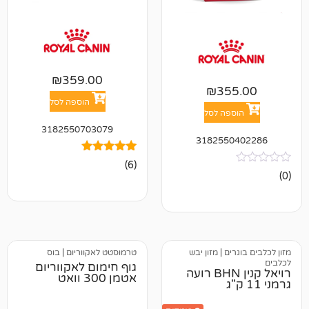
₪
359.00
₪
35
הוספה לסל
פה לסל
3182550703079
318255
6
מדורגים
(6)
5.00
מתוך 5
מבוסס על
דירוגים של
לקוחות
ים
|
מזון יבש
טרמוסטט לאקווריום
|
בוס
גוף חימום לאקווריום
רויאל קנין BHN רועה
אטמן 300 וואט