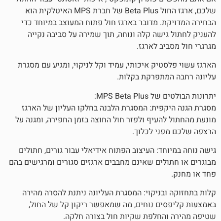
שלכם, ארגז החול Beta Plus של חברת MPS האיטלקית הוא
. מדובר בארגז חול פתוח המעוצב במיוחד כדי
ישה קלה ונוחה, תוך שמירה על סביבה נקייה
ב לארגז.
יק איכותי, עמיד וקל לניקוי, ומגיע עם מסגרת
מתפרקת בקלות.
MPS Bet:
פית: המסגרת הלבנה בחלקו העליון של הארגז
העיף ולפזר חול החוצה בזמן החפירה, ומגנה על
ני לכלוך.
ד: העיצוב הפתוח אידיאלי עבור גורים, חתולים
לים שאינם מחבבים ארגזים סגורים ומרגישים בהם
בניקוי: המסגרת העליונה ניתנת להסרה מהירה
ם נוחים, מה שמאפשר ריקון קל של החול,
החלפת שקיות חול בצורה חלקה.