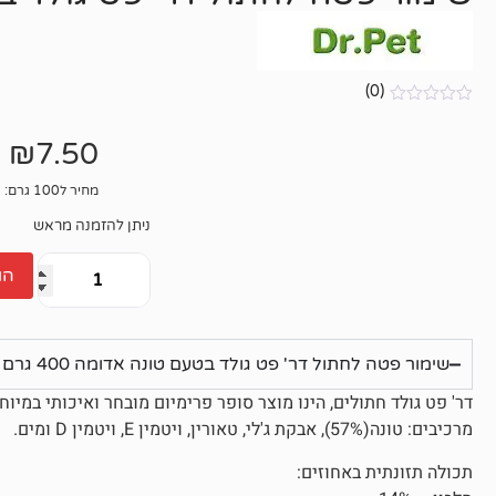
(0)
אין
ביקורות
₪
7.50
מחיר ל100 גרם: 1.88₪
ניתן להזמנה מראש
הו
שימור פטה לחתול דר' פט גולד בטעם טונה אדומה 400 גרם
דר' פט גולד חתולים, הינו מוצר סופר פרימיום מובחר ואיכותי במיוחד
מרכיבים: טונה(57%), אבקת ג'לי, טאורין, ויטמין E, ויטמין D ומים.
תכולה תזונתית באחוזים: