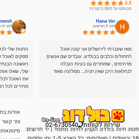
4.8
מבוסס על 860 ביקורות
hemesh
Hana Ver
לפני 5 חודשים
לפני 6 חודשים
מאז שעברתי לירושלים אני קונה אוכל
החנות שלי לכל 
לחתולים וכלבים בבולדוג. עובדים שם אנשים
ספקים לאוכל ל
מדהימים , שפותרים גם בעיות הובלה
ראשונה הבנתי 
לנחלאות היכן שאין חניה... ממליצה מאוד
שלי, שאלו אות
את האוכל לכלב
מחירים לכל רמה
הכלב שלי מרוצה
אודות בול
צור קשר
שירות לקוחות
02-6730540
חנות חיות בולדוג הקניון לחיות מחמד | יד חרוצים
סיטונאות
16 ירושלים | משלוחים: כל הארץ 1-5 ימי עסקים,