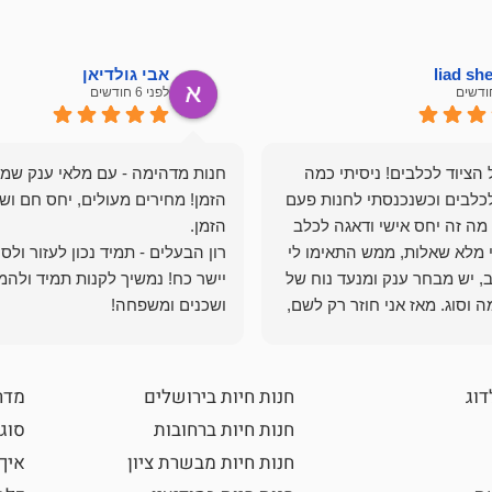
liad s
אבי גולדיאן
לפני 6 חודשים
הציוד לכלבים! ניסיתי כמה
חנות מדהימה - עם מלאי ענק שמ
כלבים וכשנכנסתי לחנות פעם
הזמן! מחירים מעולים, יחס חם ושי
מה זה יחס אישי ודאגה לכלב
י מלא שאלות, ממש התאימו לי
רון הבעלים - תמיד נכון לעזור ולס
, יש מבחר ענק ומנעד נוח של
יישר כח! נמשיך לקנות תמיד ולהמ
 וסוג. מאז אני חוזר רק לשם,
ושכנים ומשפחה!
 ואני עוד יותר ❤️
דוג
חנות חיות בירושלים
מדר
חנות חיות ברחובות
סוגי
חנות חיות מבשרת ציון
איך