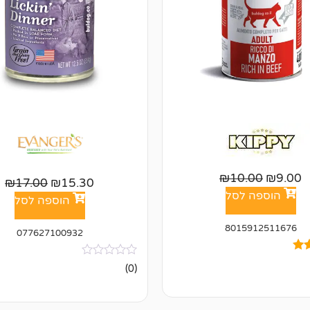
₪
10.00
₪
9.00
₪
17.00
₪
15.30
הוספה לסל
הוספה לסל
8015912511676
077627100932
אין
(0)
ביקורות
ל