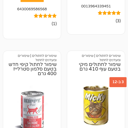
001396
6430069586568
1
מדורג
(1)
5.00
מתוך 5
מבוסס על
דירוגים של
לקוחות
|
שימורים
שימורים לחתולים
|
שימורים
ומעדנים לחתול
ים מיקי
שימור לחתול קיפי חדש
בטעם סלמון סטרלייז
400 גרם