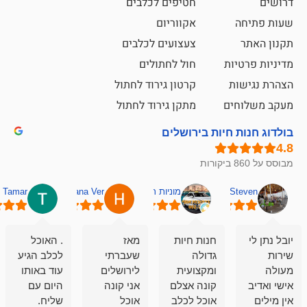
חטיפים לכלבים
אקווריום
צעצועים לכלבים
ת
חול לחתולים
קרטון גירוד לחתול
ם
מתקן גירוד לחתול
חיות בירושלים
מוניות רחובות אסף
Hana Ver
Tamar
סאן בן 
חנות חיות
מאז
. האוכל
פשוט חווית
גדולה
שעברתי
לכלב הגיע
קנייה שאפו
ומקצועית
לירושלים
עוד באותו
לעוסקים
קונה אצלם
אני קונה
היום עם
במלאכה
אוכל לכלב
אוכל
שליח.
שירות-אמינות-ז