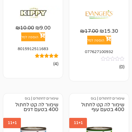
₪
10.00
₪
9.00
₪
17.00
הוספה לסל
פה לסל
8015912511683
077627
4
מדורגים
(4)
4.75
מתוך 5
מבוסס על
דירוגים של
לקוחות
|
בוס
שימורים לחתולים
|
בוס
ט לחתול
שימור לה קט לחתול
400 בטעם דגים
11+1
11+1