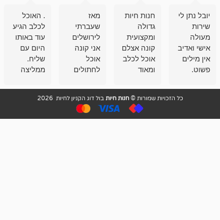
חנות חיות
מאז
. האוכל
פשוט חווית
גדולה
שעברתי
לכלב הגיע
קנייה שאפו
ומקצועית
לירושלים
עוד באותו
לעוסקים
קונה אצלם
אני קונה
היום עם
במלאכה
אוכל לכלב
אוכל
שליח.
שירות-אמינות-ז
ומאוד
לחתולים
ממליצה
והכי חשוב
מרוצה
וכלבים
מאד!!
איכות
בעיקר
בבולדוג.
שירות מאד
ממליץ
ויות שמורות ©
חנות חיות
בול דוג הקניון לחיות 2026
מהשירות
עובדים שם
מקצועי
בחום
וגם
אנשים
ואדיב ,
מהמחירים
מדהימים ,
מאד
הזולים
שפותרים
נחמדים ,
גם בעיות
מזמינה
הובלה
אצלם
לנחלאות
בקביעות
היכן שאין
חניה...
ממליצה
מאוד