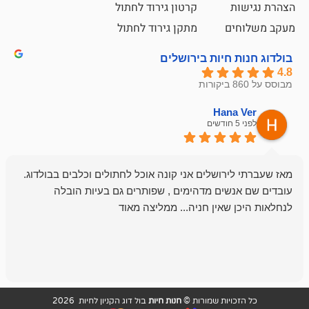
קרטון גירוד לחתול
ם
מתקן גירוד לחתול
חיות בירושלים
emesh
Han
לפני 6 חודשים
רושלים אני קונה אוכל לחתולים וכלבים בבולדוג.
החנות שלי לכל
שים מדהימים , שפותרים גם בעיות הובלה
וכשנכנסתי לח
שאין חניה... ממליצה מאוד
לכלב שלי, שא
לכלב, יש מבחר
אני חוזר רק ל
ויות שמורות ©
חנות חיות
בול דוג הקניון לחיות 2026