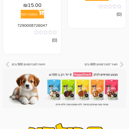
₪
15.00
הוספה לסל
7290008726047
אין
(0)
ביקורות
ם
חיטה למכרסמים 500 גרם