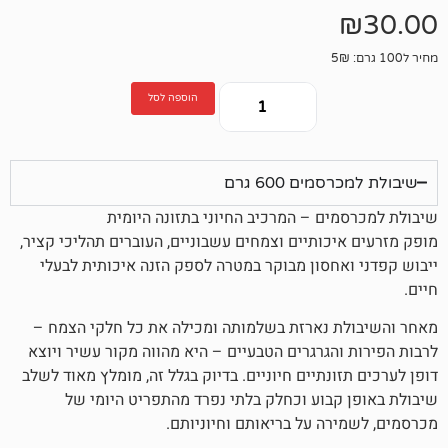
הוספה לסל
ם 600 גרם
ם – המרכיב החיוני בתזונה היומית
כותיים וצמחים עשבוניים, העוברים תהליכי קציר,
חסון מבוקר במטרה לספק הזנה איכותית לבעלי
 נארזת בשלמותה ומכילה את כל חלקי הצמח –
הגרגרים הטבעיים – היא מהווה מקור עשיר ויוצא
נתיים חיוניים. בדיוק בגלל זה, מומלץ מאוד לשלב
בוע וכחלק בלתי נפרד מהתפריט היומי של
ה על בריאותם וחיוניותם.