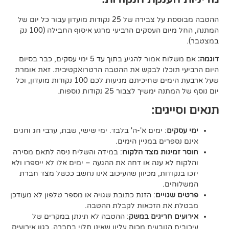
ההטבה מבוססת על צבירה של 25 נקודות מועדון עבור כל יום של
המתנה, החל מיום העסקים הרביעי מרגע איסוף החבילה (100 נק
אם משלוח אמור להגיע בתוך עד 5 ימי עסקים, כבר בסיום
וכלו לבקש את ההטבה הרטרואקטיבית. זאת אומרת
שעל ארבעת הימים שחיכיתם מגיעות לכם 100 נקודות מועדון, וכל
יך לצבור 25 נקודות נוספות.
גים:
ם
: ימים א'-ה' בלבד. ימי שישי, שבת, ערבי חג וחגים
רים במניין הימים.
נות מצד הלקוח
: במידה והשליח ניסה לתאם מסירה
א ענה או דחה את ההגעה – ימים אלו לא ייספרו ולא
ודות, מכיוון שהעיכוב אינו נחשב ככשל מצד חברת
ם.
ויים
: הזנת כתובת שגויה או מספר טלפון לא מעודכן
ת הזכאות לקבלת ההטבה.
 חריגים במשק
: ההטבה לא תינתן במקרים של
הנובעים מכוח עליון שאינו תלוי בחברה, כגון אירועים