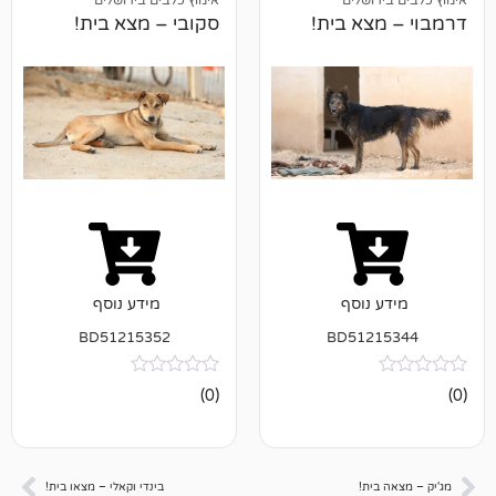
א בית!
סקובי – מצא בית!
נוסף
מידע נוסף
BD51215352
BD512
אין
(0)
ביקורות
ת!
בינדי וקאלי – מצאו בית!