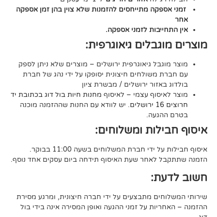
קה מתייחסים להזמנות שלא צוין בהן זמן אספקה
יבות לזמני אספקה.
גבלים גיאוגרפית:
בל גיאוגרפית ירושלים – מוצרים שלא ניתן לספק
משולחים חיצונית יסופקו על ידי נהג של חברת
אזור ירושלים / מבשרת ציון
סוף עצמי – לאיסוף
מחנות חיות בול דוג בכתובת יד
. יש לוודא עם החנות שההזמנה מוכנה
געה.
לות ומשלוחים:
די חברת המשלוחים בשעה 11:00 בבוקר.
לאחר שעת האיסוף תידחה ביום עסקים אחד נוסף.
ת:
ים מתבצעים על ידי חברה חיצונית, ומרגע מסירת
ות על זמני ההגעה ואופן המסירה אינה בידי בול