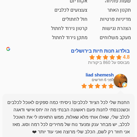
אקווריום
צעצועים לכלבים
ת
חול לחתולים
קרטון גירוד לחתול
ם
מתקן גירוד לחתול
חיות בירושלים
liad sh
אבי ג
לפני 6 חודשים
 הציוד לכלבים! ניסיתי כמה ספקים לאוכל לכלבים
חנות מדהימה 
נות פעם ראשונה הבנתי מה זה יחס אישי ודאגה
לו אותי מלא שאלות, ממש התאימו לי את האוכל
רון הבעלים - ת
 ענק ומנעד נוח של מחירים לכל רמה וסוג. מאז
לקנות תמיד ו
שם, הכלב שלי מרוצה ואני עוד יותר ❤️