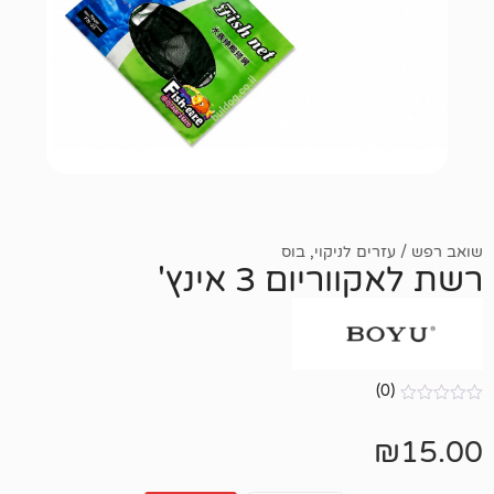
 לניקוי
,
בוס
ום 3 אינץ'