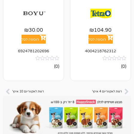
₪
30.00
₪
10
פה לסל
הוספה לסל
6924781202696
400421
אין
(0)
ביקורות
רשת לאקווריום 10 אינץ'