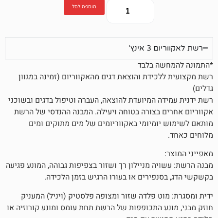
הוספה לסל
אינץ'
ה בלבד
כידת והוצאת דגים מהאקווריום (זמינה במגוון
ה המיועדת להוצאה, העברה וטיפול בדגים ובשוכני
 בצורה בטוחה ויעילה. המבנה ההנדסי של הרשת
ומיומי באקווריומים של מים מתוקים ומים
ה מניילון רך ושזור בצפיפות גבוהה, המונע פגיעה
נפירים או בעורו הרגיש בזמן הלכידה.
וט פלדה שזור ומצופה פלסטיק (ויניל) המעניק
ע התכופפות של הרשת תחת עומס ומונע קורוזיה או