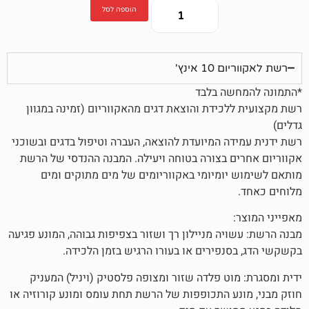
הוספה לסל
אינץ'
ה בלבד
כידת והוצאת דגים מהאקווריום (זמינה במגוון
ה המיועדת להוצאה, העברה וטיפול בדגים ובשוכני
 בצורה בטוחה ויעילה. המבנה ההנדסי של הרשת
ומיומי באקווריומים של מים מתוקים ומים
ה מניילון רך ושזור בצפיפות גבוהה, המונע פגיעה
נפירים או בעורו הרגיש בזמן הלכידה.
וט פלדה שזור ומצופה פלסטיק (ויניל) המעניק
ע התכופפות של הרשת תחת עומס ומונע קורוזיה או