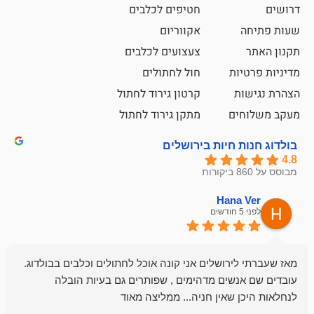
חטיפים לכלבים
אקווריום
צעצועים לכלבים
ת
חול לחתולים
קרטון גירוד לחתול
ם
מתקן גירוד לחתול
חיות בירושלים
emesh
Han
לפני 6 חודשים
רושלים אני קונה אוכל לחתולים וכלבים בבולדוג.
החנות שלי לכל
שים מדהימים , שפותרים גם בעיות הובלה
וכשנכנסתי לח
שאין חניה... ממליצה מאוד
לכלב שלי, שא
לכלב, יש מבחר