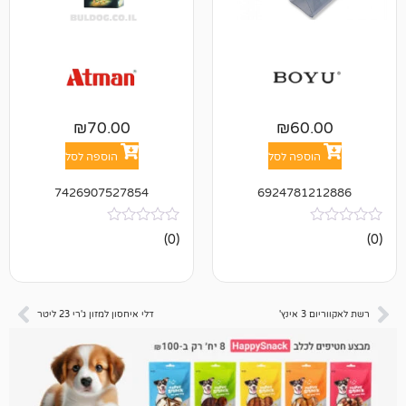
₪
70.00
₪
6
פה לסל
הוספה לסל
7426907527854
692478
אין
(0)
ביקורות
דלי איחסון למזון ג'רי 23 ליטר