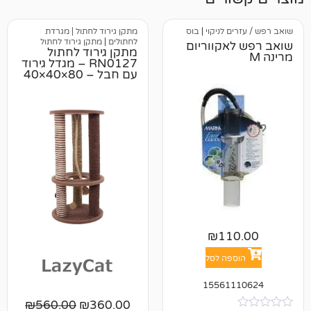
 לניקוי
|
בוס
מתקן גירוד לחתול | מגרדת
לחתולים
|
מתקן גירוד לחתול
אקווריום
מתקן גירוד לחתול
RN0127 – מגדל גירוד
עם חבל – 80×40×40
סמ
₪
11
פה לסל
15561
₪
560.00
₪
360.00