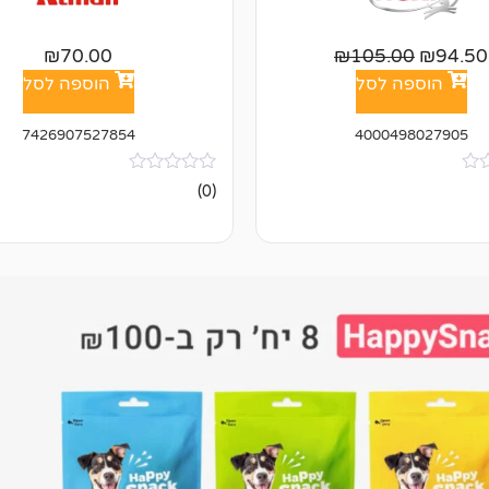
₪
70.00
₪
105.00
₪
94.50
הוספה לסל
הוספה לסל
7426907527854
4000498027905
אין
(0)
ביקורות