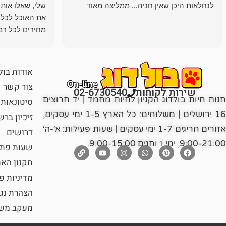
לנחלאות היכן שאין חניה... ממליצה מאוד
שלי, שאלו אות
את האוכל לכלב
מחירים לכל רמה
הכלב שלי מרוצה
אודות בול
צור קשר
שירות לקוחות
02-6730540
חנות חיות בולדוג הקניון לחיות מחמד | יד חרוצים
סיטונאות
16 ירושלים | משלוחים: כל הארץ 1-5 ימי עסקים,
זיכיון בר
אזורים חריגים 1-7 ימי עסקים | שעות פעילות: א׳-ה׳
דרושים
9:00-21:00, ימי ו׳ וחגים 9:00-15:00.
שעות פתי
תקנון הא
מדיניות פ
הצהרת נג
מעקב משל