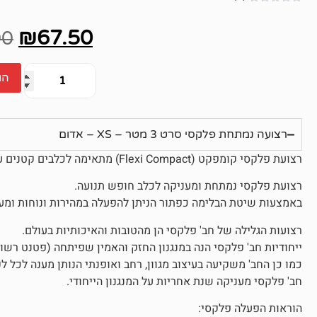
אין
ביקורות
₪
67.50
00
הו
רצועה נמתחת פלקסי סרט 3 מטר – XS – אדום
רצועת פלקסי קומפקט (Flexi Compact) מתאימה לכלבים קטנים עד 12 ק"ג.
רצועת פלקסי נמתחת ומעניקה לכלב חופש תנועה.
באמצעות שיטת הבלימה כפתור הניתן להפעלה במהירות ונוחות ומעניק ל
רצועות הגלילה של חב' פלקסי הן מהטובות והאיכותיות בעולם.
ייחודיות חב' פלקסי הנה במנגנון החזק והאמין שפיתחה (פטנט רשום
כמו כן החב' משקיעה בעיצוב מגוון, רחב ואופנתי הנותן מענה לכל לק
חב' פלקסי מעניקה שנת אחריות על המנגנון הייחודי.
הוראות הפעלה פלקסי: