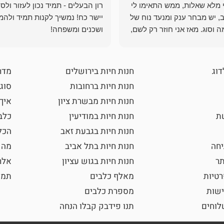
י מלא שאלות, ממש התאימו לי
רון הבעלים - תמיד נכון לעזור ולס
, יש מבחר ענק ומנעד נוח של
יישר כח! נמשיך לקנות תמיד ולהמ
 וסוג. מאז אני חוזר רק לשם,
ושכנים ומשפחה!
 ואני עוד יותר ❤️
דוג
חנות חיות בירושלים
מדר
חנות חיות ברחובות
סוגי
חנות חיות מבשרת ציון
איך
שת
חנות חיות במודיעין
כלב
חנות חיות בגבעת זאב
הכל
חה
חנות חיות בתל אביב
מה 
תר
חנות חיות בגוש עציון
אלר
רטיות
מאלף כלבים
תמו
ישות
מספרת כלבים
וחים
תנו פידבק קבלו הנחה