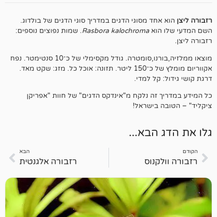
חד מסוגי הדגים במדריך סוגי הדגים של בולדוג.
הוא
Rasbora kalochroma
. שמות נפוצים נוספים:
מוצאו ממלזיה,בורנו,סומטרה. גודל מקסימלי של כ־10 סנטימטר. נפח
אקווריום מומלץ של כ־150 ליטר. תזונה: אוכל כל. מזג: שקט מאד.
 קל למדי.
 זה נלקח מ"אינדקס הדגים" של חוות "אפריקן
 בישראל!
 הבא...
הבא
לקנוס
רזבורה אלגנטית