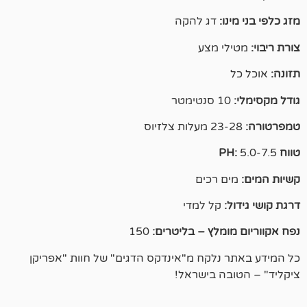
ו:
דג להקה
י מצע
טר
ם רכים
:
קל למדי
ומלץ – בליטרים:
150
 נלקח מ"אינדקס הדגים" של חוות "אפריקן
בה בישראל!