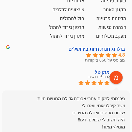
אקווריום
צעצועים לכלבים
ת
חול לחתולים
קרטון גירוד לחתול
ם
מתקן גירוד לחתול
חיות בירושלים
ל
mazor
לפני 6 חודשים
אחלה חנות ,א
בכל עניין מתי
והשירות פצצה.