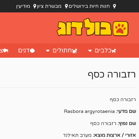
לתוכן
חנות חיות בירושלים
מבשרת ציון
מודיעין
כלבים
חתולים
דגים
צי
רזבורה כסף
רזבורה כסף
שם מדעי:
Rasbora argyrotaenia
שם נפוץ:
רזבורה כסף
אזורי / ארצות מוצא:
מערב תאילנד