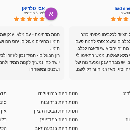
liad s
אבי גולדיאן
לפני 6 חודשים
הציוד לכלבים! ניסיתי כמה
חנות מדהימה - עם מלאי ענק שמ
כלבים וכשנכנסתי לחנות פעם
הזמן! מחירים מעולים, יחס חם ושי
מה זה יחס אישי ודאגה לכלב
י מלא שאלות, ממש התאימו לי
רון הבעלים - תמיד נכון לעזור ולס
, יש מבחר ענק ומנעד נוח של
יישר כח! נמשיך לקנות תמיד ולהמ
 וסוג. מאז אני חוזר רק לשם,
ושכנים ומשפחה!
 ואני עוד יותר ❤️
דוג
חנות חיות בירושלים
מדר
חנות חיות ברחובות
סוגי
חנות חיות מבשרת ציון
איך
שת
חנות חיות במודיעין
כלב
חנות חיות בגבעת זאב
הכל