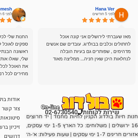
hemesh
Hana Ver
לפני 5 חודשים
לפני 6 חודשים
מאז שעברתי לירושלים אני קונה אוכל
החנות שלי לכל 
לחתולים וכלבים בבולדוג. עובדים שם אנשים
ספקים לאוכל ל
מדהימים , שפותרים גם בעיות הובלה
ראשונה הבנתי 
לנחלאות היכן שאין חניה... ממליצה מאוד
שלי, שאלו אות
את האוכל לכלב
מחירים לכל רמה
הכלב שלי מרוצה
אודות בול
צור קשר
שירות לקוחות
02-6730540
חנות חיות בולדוג הקניון לחיות מחמד | יד חרוצים
סיטונאות
16 ירושלים | משלוחים: כל הארץ 1-5 ימי עסקים,
זיכיון בר
אזורים חריגים 1-7 ימי עסקים | שעות פעילות: א׳-ה׳
דרושים