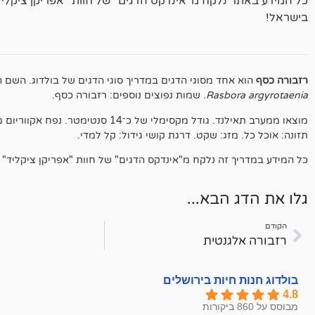
כל המידע באתר נלקח מ"אינדקס הדגים" של חוות "אפריקן ציקלי
בישראל!
רזבורה כסף
הוא אחד מסוגי הדגים במדריך סוגי הדגים של בולדוג. השם ה
Rasbora argyrotaenia
. שמות נפוצים נוספים: רזבורה כסף.
תזונה: אוכל כל. מזג: שקט. דרגת קושי גידול: קל למדי.
כל המידע במדריך זה נלקח מ"אינדקס הדגים" של חוות "אפריקן ציקליד"
גלו את הדג הבא...
הקודם
רזבורה אלגנטית
בולדוג חנות חיות בירושלים
4.8
מבוסס על 860 ביקורות