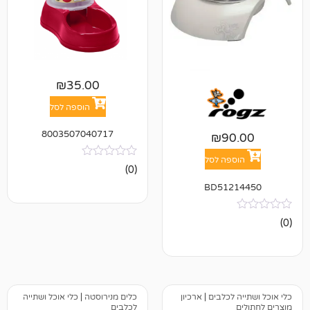
₪
35.00
הוספה לסל
8003507040717
₪
9
פה לסל
אין
(0)
ביקורות
BD512
לכלבים
|
ארכיון
כלים מנירוסטה
|
כלי אוכל ושתייה
לכלבים