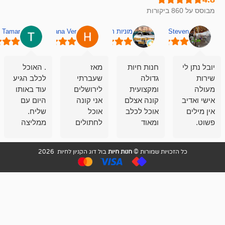
מוניות רחובות אסף
Hana Ver
Tamar
סאן בן 
חנות חיות
מאז
. האוכל
פשוט חווית
גדולה
שעברתי
לכלב הגיע
קנייה שאפו
ומקצועית
לירושלים
עוד באותו
לעוסקים
קונה אצלם
אני קונה
היום עם
במלאכה
אוכל לכלב
אוכל
שליח.
שירות-אמינות-ז
ומאוד
לחתולים
ממליצה
והכי חשוב
מרוצה
וכלבים
מאד!!
איכות
בעיקר
בבולדוג.
שירות מאד
ממליץ
ויות שמורות ©
חנות חיות
בול דוג הקניון לחיות 2026
מהשירות
עובדים שם
מקצועי
בחום
וגם
אנשים
ואדיב ,
מהמחירים
מדהימים ,
מאד
הזולים
שפותרים
נחמדים ,
גם בעיות
מזמינה
הובלה
אצלם
לנחלאות
בקביעות