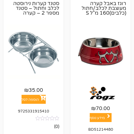
קערה
סטנד קערות נירוסטה
ב/חתול
לכלב וחתול – סטנד
מספר 2 – קערה
בקוטר 13 ס"מ
₪
35.00
הוספה לסל
₪
7
9725331915410
ע נוסף
אין
(0)
BD512
ביקורות