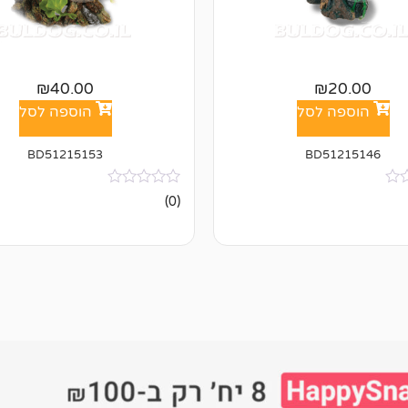
₪
40.00
₪
20.00
הוספה לסל
הוספה לסל
BD51215153
BD51215146
אין
(0)
ביקורות