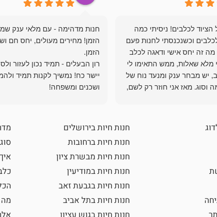
הציוד לכלבים! ניסיתי כמה
חנות מדהימה - עם מלאי ענק שמ
כלבים וכשנכנסתי לחנות פעם
הזמן! מחירים מעולים, יחס חם ושי
מה זה יחס אישי ודאגה לכלב
י מלא שאלות, ממש התאימו לי
רון הבעלים - תמיד נכון לעזור ולס
, יש מבחר ענק ומנעד נוח של
יישר כח! נמשיך לקנות תמיד ולהמ
 וסוג. מאז אני חוזר רק לשם,
ושכנים ומשפחה!
 ואני עוד יותר ❤️
דוג
חנות חיות בירושלים
מדר
חנות חיות ברחובות
סוגי
חנות חיות מבשרת ציון
איך
שת
חנות חיות במודיעין
כלב
חנות חיות בגבעת זאב
הכל
חה
חנות חיות בתל אביב
מה 
תר
חנות חיות בגוש עציון
אלר