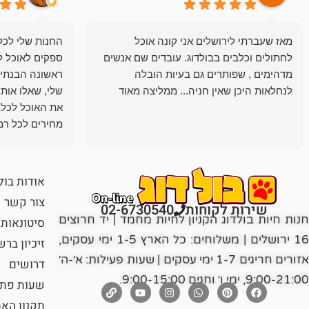
מאז שעברתי לירושלים אני קונה אוכל
החנות שלי לכל 
לחתולים וכלבים בבולדוג. עובדים שם אנשים
ספקים לאוכל ל
מדהימים , שפותרים גם בעיות הובלה
ראשונה הבנתי 
לנחלאות היכן שאין חניה... ממליצה מאוד
שלי, שאלו אות
את האוכל לכלב
מחירים לכל רמה
הכלב שלי מרוצה
אודות בול
צור קשר
שירות לקוחות
02-6730540
חנות חיות בולדוג הקניון לחיות מחמד | יד חרוצים
סיטונאות
16 ירושלים | משלוחים: כל הארץ 1-5 ימי עסקים,
זיכיון בר
אזורים חריגים 1-7 ימי עסקים | שעות פעילות: א׳-ה׳
דרושים
9:00-21:00, ימי ו׳ וחגים 9:00-15:00.
שעות פתי
תקנון הא