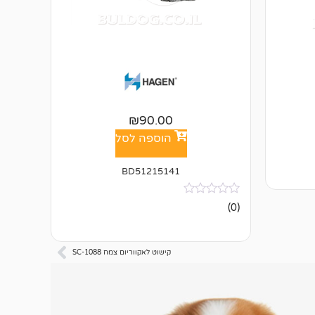
₪
90.00
הוספה לסל
BD51215141
אין
(0)
ביקורות
קישוט לאקווריום צמח SC-1088