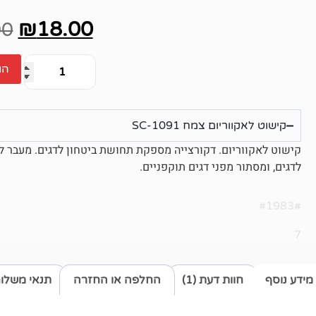
1
מדורג
5.00
מתוך 5
₪
18.00
מבוסס על
00
דירוגים של
לקוחות
הו
קישוט לאקווריום צמח SC-1091
קישוט לאקווריום. דקורצייה מספקת תחושת ביטחון לדגים. מעבר ל
לדגים, ומסתור מפני דגים תוקפניים.
#1983#
7
מידע נוסף
חוות דעת (1)
החלפה או החזרה
תנאי משלו